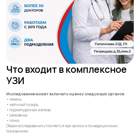
Что входит в комплексное
УЗИ
Исследование может включать оценку следующих органов:
• печень
• желчный пузырь
• поджелудочная железа
• селезёнка
• почки
Объём исследования уточняется при записи и по медицинским
показаниям.