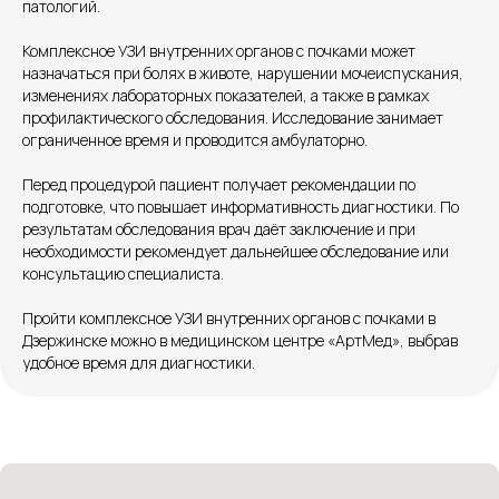
патологий.
Единый номер
+7 8313 248 248
Комплексное УЗИ внутренних органов с почками может
назначаться при болях в животе, нарушении мочеиспускания,
изменениях лабораторных показателей, а также в рамках
Патоличева 21Д,П.1
Новый
профилактического обследования. Исследование занимает
ограниченное время и проводится амбулаторно.
Петрищева д.35.пом.3
На ремонте
Перед процедурой пациент получает рекомендации по
подготовке, что повышает информативность диагностики. По
Пн.-пт. — с 08:00 до 20:00
результатам обследования врач даёт заключение и при
Сб. — с 08:00 до 18:00
необходимости рекомендует дальнейшее обследование или
Вс. — с 08:00 до 15:00
консультацию специалиста.
Пройти комплексное УЗИ внутренних органов с почками в
Подписывайся
Дзержинске можно в медицинском центре «АртМед», выбрав
удобное время для диагностики.
Розыгрыши и актуальные новости
в нашей официальной группе Вконтакте
Политика политики конфиденциальности
Соглашение сookie
Согласие на обработку персональных данных