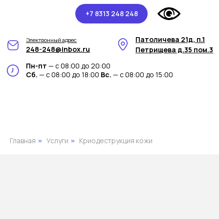
+7 8313 248 248
Патоличева 21д, п.1
Электронный адрес
248-248@inbox.ru
Петрищева д.35 пом.3
Пн-пт
— с 08:00 до 20:00
Сб.
— с 08:00 до 18:00
Вс.
— с 08:00 до 15:00
Главная
Услуги
Криодеструкция кожи
»
»