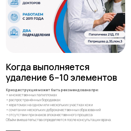
Когда выполняется
удаление 6–10 элементов
Криодеструкция может быть рекомендована при:
• множественных папилломах
• распространённых бородавках
• кератомах на одном или нескольких участках кожи
• сочетании нескольких доброкачественных образований
• отсутствии признаков злокачественного процесса
Объём вмешательства определяется после консультации врача.