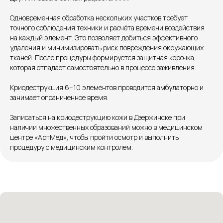
+7 8313 248 248
Одновременная обработка нескольких участков требует
точного соблюдения техники и расчёта времени воздействия
на каждый элемент. Это позволяет добиться эффективного
Патоличева 21Д,П.1
Новый
удаления и минимизировать риск повреждения окружающих
тканей. После процедуры формируется защитная корочка,
Петрищева д.35.пом.3
На ремонте
которая отпадает самостоятельно в процессе заживления.
Пн.-пт. — с 08:00 до 20:00
Криодеструкция 6–10 элементов проводится амбулаторно и
Сб. — с 08:00 до 18:00
занимает ограниченное время.
Вс. — с 08:00 до 15:00
Записаться на криодеструкцию кожи в Дзержинске при
наличии множественных образований можно в медицинском
Подписывайся
центре «АртМед», чтобы пройти осмотр и выполнить
процедуру с медицинским контролем.
Розыгрыши и актуальные новости
в нашей официальной группе Вконтакте
Политика политики конфиденциальности
Соглашение сookie
Согласие на обработку персональных данных
Положение об обработке персональных данных