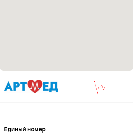
Материалы, размещенные на данной странице,
носят информационный характер и не являются
медицинскими рекомендациями. У медицинских
услуг имеются противопоказания, необходима
консультация специалиста.
Все права защищены
®
Разработка сайта
it
Kulibin