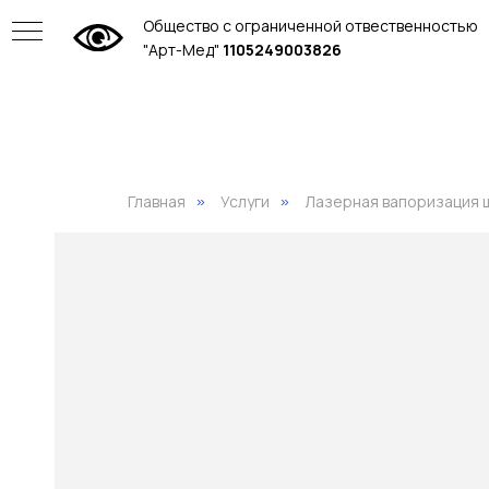
Общество с ограниченной отвественностью
"Арт-Мед"
1105249003826
Главная
Услуги
Лазерная вапоризация 
»
»
ие