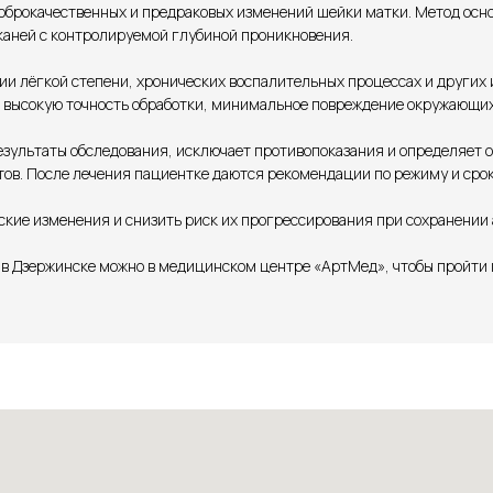
брокачественных и предраковых изменений шейки матки. Метод основ
каней с контролируемой глубиной проникновения.
ии лёгкой степени, хронических воспалительных процессах и других
 высокую точность обработки, минимальное повреждение окружающих 
езультаты обследования, исключает противопоказания и определяет 
ов. После лечения пациентке даются рекомендации по режиму и срок
ские изменения и снизить риск их прогрессирования при сохранении
в Дзержинске можно в медицинском центре «АртМед», чтобы пройти 