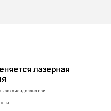
еняется лазерная
ия
ть рекомендована при:
епени