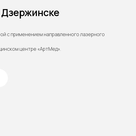
в Дзержинске
той с применением направленного лазерного
цинском центре «АртМед».