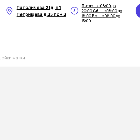
Пн-пт
— с 08:00 до
Патоличева 21д, п.1
20:00
Сб.
— с 08:00 до
Петрищева д.35 пом.3
18:00
Вс.
— с 08:00 до
15:00
шейки матки