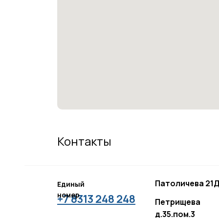
Контакты
Патоличева 21Д
Единый
номер
+7 8313 248 248
Петрищева
д.35.пом.3