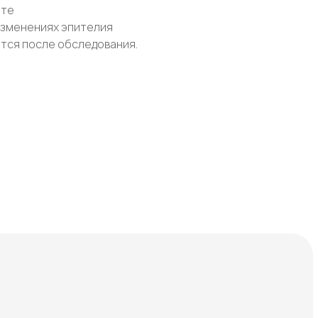
ите
изменениях эпителия
тся после обследования.