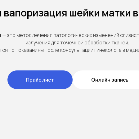
 вапоризация шейки матки 
и
— это метод лечения патологических изменений слизис
излучения для точечной обработки тканей.
тся по показаниям после консультации гинеколога в меди
Прайс лист
Онлайн запись