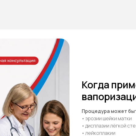
Когда прим
вапоризац
Процедура может бы
• эрозии шейки матки
• дисплазии лёгкой ст
• лейкоплакии