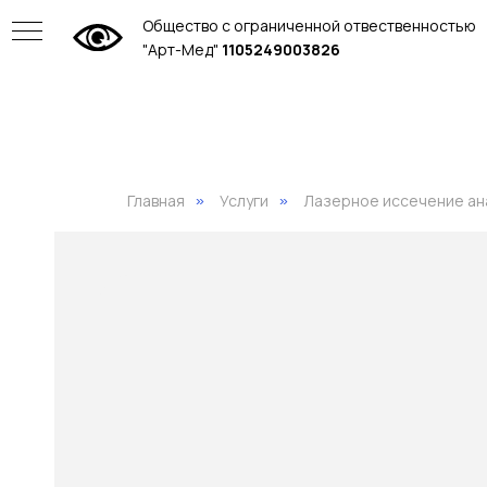
Общество с ограниченной отвественностью
"Арт-Мед"
1105249003826
Главная
Услуги
Лазерное иссечение ан
»
»
ие