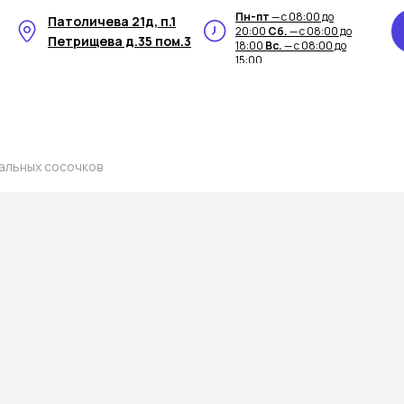
Пн-пт
— с 08:00 до
Патоличева 21д, п.1
20:00
Сб.
— с 08:00 до
Петрищева д.35 пом.3
18:00
Вс.
— с 08:00 до
15:00
альных сосочков