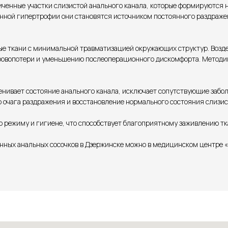
ченные участки слизистой анального канала, которые формируются 
нной гипертрофии они становятся источником постоянного раздраже
е ткани с минимальной травматизацией окружающих структур. Воздей
кровопотери и уменьшению послеоперационного дискомфорта. Метод
ивает состояние анального канала, исключает сопутствующие забол
 очага раздражения и восстановление нормального состояния слизис
 режиму и гигиене, что способствует благоприятному заживлению тк
нных анальных сосочков в Дзержинске можно в медицинском центре «