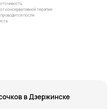
воточивость
 от консервативной терапии
 проводится после
ста.
сочков в Дзержинске