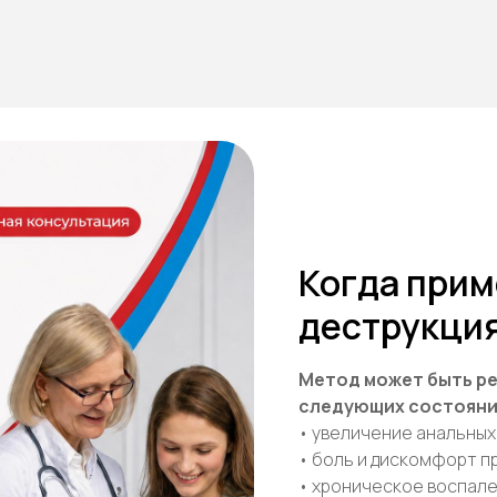
Когда прим
деструкци
Метод может быть р
следующих состояни
• увеличение анальных
• боль и дискомфорт п
• хроническое воспале