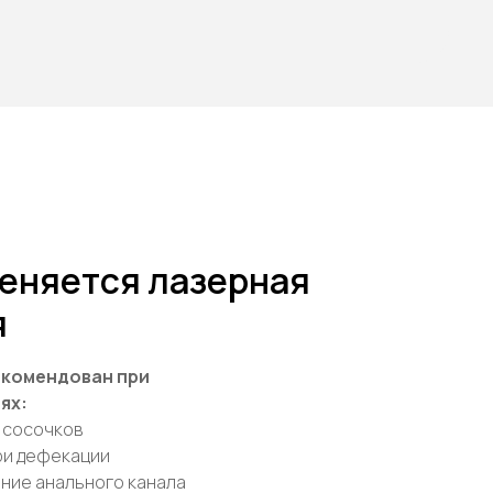
еняется лазерная
я
екомендован при
ях:
 сосочков
ри дефекации
ние анального канала