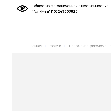
Общество с ограниченной отвественностью
"Арт-Мед"
1105249003826
Главная
Услуги
Наложение фиксирующей
»
»
ие