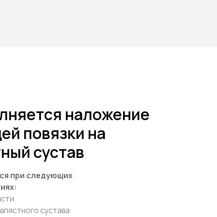
олняется наложение
ей повязки на
ный сустав
ся при следующих
иях:
исти
запястного сустава