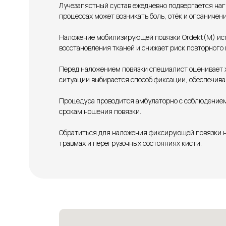
Лучезапястный сустав ежедневно подвергается наг
процессах может возникать боль, отёк и ограничен
Наложение мобилизирующей повязки Ordekt(M) исп
восстановления тканей и снижает риск повторного
Перед наложением повязки специалист оценивает 
ситуации выбирается способ фиксации, обеспечив
Процедура проводится амбулаторно с соблюдением
срокам ношения повязки.
Обратиться для наложения фиксирующей повязки н
травмах и перегрузочных состояниях кисти.