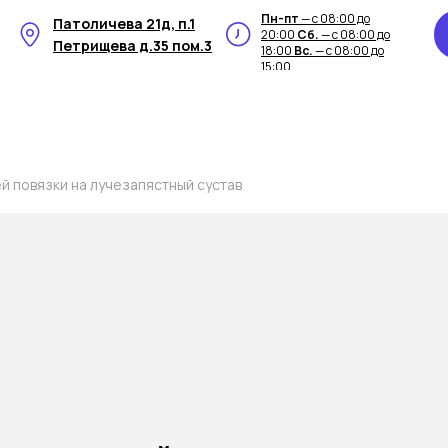
Пн-пт
— с 08:00 до
Патоличева 21д, п.1
20:00
Сб.
— с 08:00 до
Петрищева д.35 пом.3
18:00
Вс.
— с 08:00 до
15:00
 повязки на лучезапястный сустав