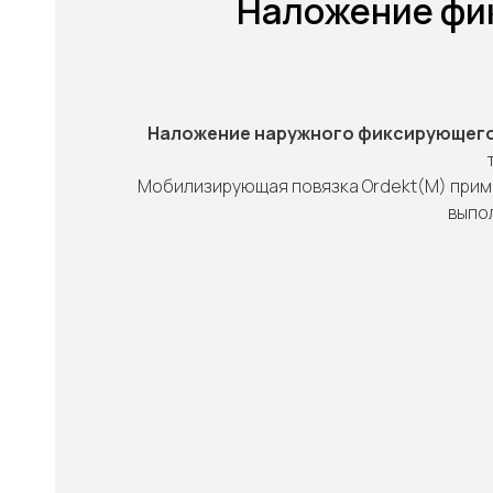
Наложение фик
Наложение наружного фиксирующего
"
Мобилизирующая повязка Ordekt(M) приме
выпо