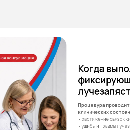
Когда вып
фиксирующ
лучезапяст
Процедура проводит
клинических состоян
• растяжение связок к
• ушибы и травмы луче