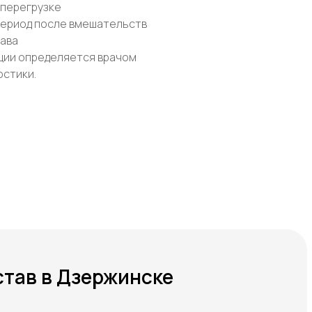
 перегрузке
период после вмешательств
тава
ии определяется врачом
остики.
тав в Дзержинске