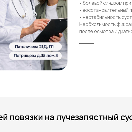
• болевой синдром при
• восстановительный 
• нестабильность сус
Необходимость фиксац
после осмотра и диагн
 повязки на лучезапястный сус