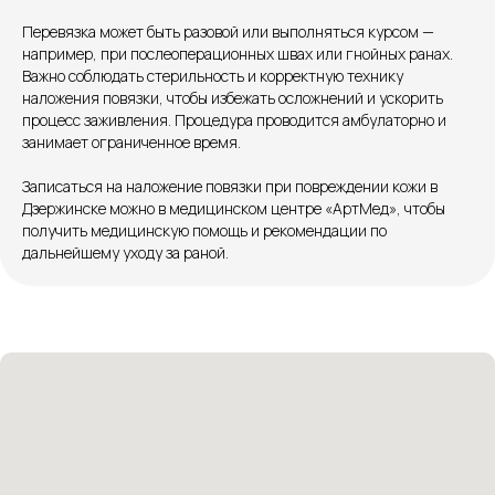
Перевязка может быть разовой или выполняться курсом —
Патоличева 21Д,П.1
Новый
например, при послеоперационных швах или гнойных ранах.
Важно соблюдать стерильность и корректную технику
Петрищева д.35.пом.3
На ремонте
наложения повязки, чтобы избежать осложнений и ускорить
процесс заживления. Процедура проводится амбулаторно и
Пн.-пт. — с 08:00 до 20:00
занимает ограниченное время.
Сб. — с 08:00 до 18:00
Вс. — с 08:00 до 15:00
Записаться на наложение повязки при повреждении кожи в
Дзержинске можно в медицинском центре «АртМед», чтобы
получить медицинскую помощь и рекомендации по
Подписывайся
дальнейшему уходу за раной.
Розыгрыши и актуальные новости
в нашей официальной группе Вконтакте
Политика политики конфиденциальности
Соглашение сookie
Согласие на обработку персональных данных
Положение об обработке персональных данных
Материалы, размещенные на данной странице,
носят информационный характер и не являются