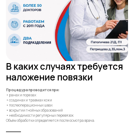
В каких случаях требуется
наложение повязки
Процедура проводится при:
• ранах и порезах
• ссадинах и травмах кожи
• послеоперационных швах
• вскрытии гнойных образований
• необходимости регулярных перевязок
Объём обработки определяется после осмотра врача.