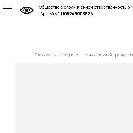
Общество с ограниченной отвественностью
"Арт-Мед"
1105249003826
Главная
Услуги
Неинвазивный пренатал
»
»
ие