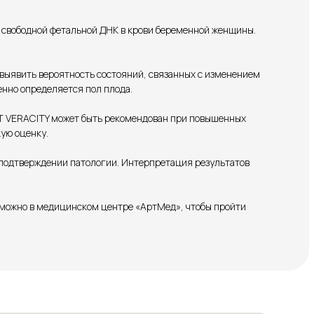
 свободной фетальной ДНК в крови беременной женщины.
 выявить вероятность состояний, связанных с изменением
нно определяется пол плода.
ИПТ VERACITY может быть рекомендован при повышенных
ую оценку.
и подтверждении патологии. Интерпретация результатов
е можно в медицинском центре «АртМед», чтобы пройти