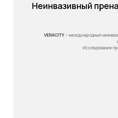
Неинвазивный прена
VERACITY
— международный неинвази
"
Исследование пр