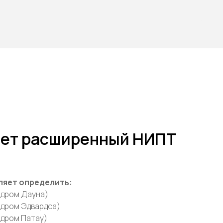
ает расширенный НИПТ
ляет определить:
ндром Дауна)
ндром Эдвардса)
ндром Патау)