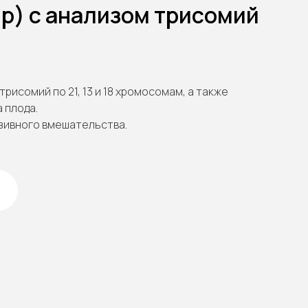
р) с анализом трисомий
исомий по 21, 13 и 18 хромосомам, а также
 плода.
зивного вмешательства.