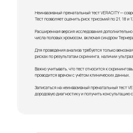
Неинвазивный пренатальный тест VERACITY — совр
Тест позволяет оценить риск трисомий по 21, 18 и
Расширенная версия исследования дополнительно в
числа половых хромосом, включая синдром Тернера
Для проведения анализа требуется только венозна
рисках по результатам скрининга, наличии ультра
Важно учитывать, что тест относится к скрининго
проводится врачом с учётом клинических данных.
Записаться на неинвазивный пренатальный тест VE
дородовую диагностику и получить консультацию 