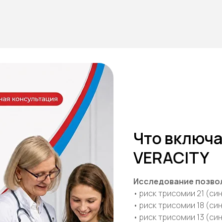
Что включ
VERACITY
Исследование позво
• риск трисомии 21 (си
• риск трисомии 18 (си
• риск трисомии 13 (си