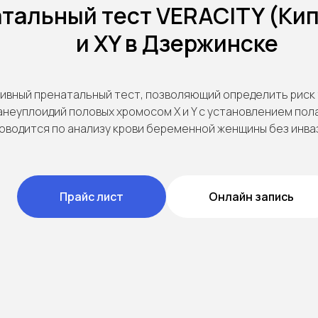
тальный тест VERACITY (Кип
и XY в Дзержинске
вный пренатальный тест, позволяющий определить риск тр
анеуплоидий половых хромосом X и Y с установлением пола
оводится по анализу крови беременной женщины без инва
Прайс лист
Онлайн запись