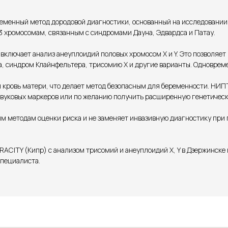
еменный метод дородовой диагностики, основанный на исследовании
 13 хромосомам, связанным с синдромами Дауна, Эдвардса и Патау.
ключает анализ анеуплоидий половых хромосом X и Y. Это позволяет
, синдром Клайнфельтера, трисомию X и другие варианты. Одновреме
я кровь матери, что делает метод безопасным для беременности. Н
звуковых маркеров или по желанию получить расширенную генетическ
вым методам оценки риска и не заменяет инвазивную диагностику пр
RACITY (Кипр) с анализом трисомий и анеуплоидий X, Y в Дзержинск
специалиста.