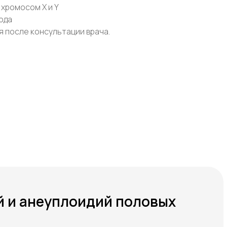
 хромосом X и Y
ода
 после консультации врача.
й и анеуплоидий половых