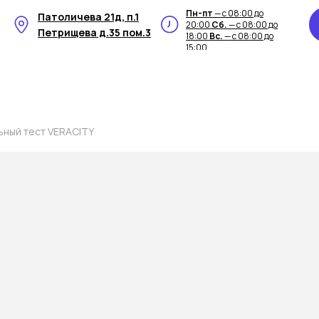
Пн-пт
— с 08:00 до
Патоличева 21д, п.1
20:00
Сб.
— с 08:00 до
Петрищева д.35 пом.3
18:00
Вс.
— с 08:00 до
15:00
ьный тест VERACITY