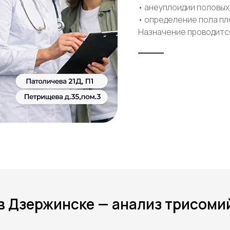
• анеуплоидии половых
• определение пола пл
Назначение проводится
в Дзержинске — анализ трисоми