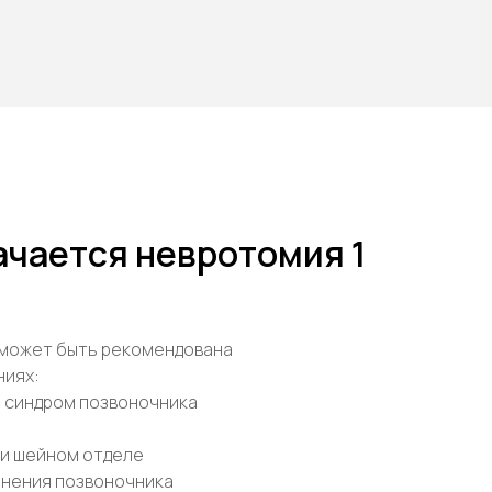
ачается невротомия 1
может быть рекомендована
ниях:
й синдром позвоночника
ли шейном отделе
енения позвоночника