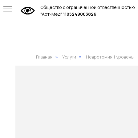
Общество с ограниченной отвественностью
"Арт-Мед"
1105249003826
Главная
Услуги
Невротомия 1 уровень
»
»
ие