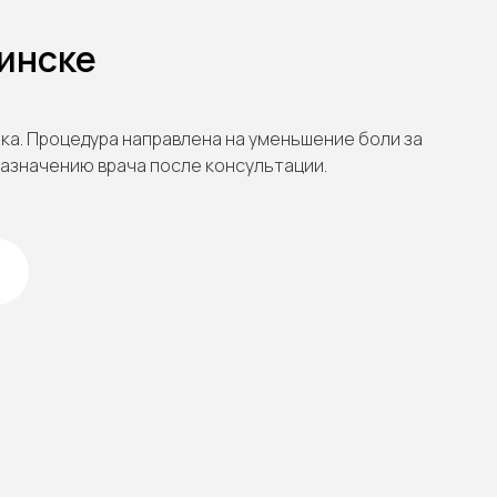
жинске
а. Процедура направлена на уменьшение боли за
назначению врача после консультации.