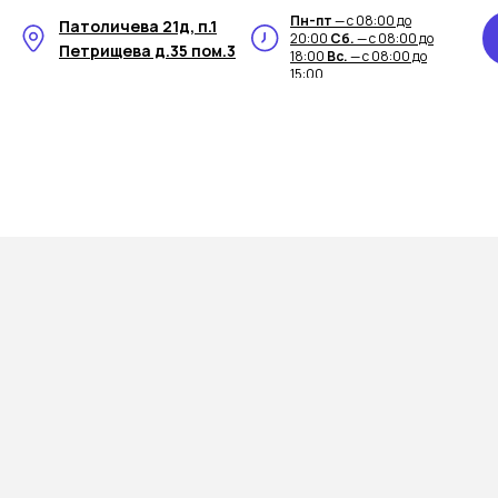
Пн-пт
— с 08:00 до
Патоличева 21д, п.1
20:00
Сб.
— с 08:00 до
Петрищева д.35 пом.3
18:00
Вс.
— с 08:00 до
15:00