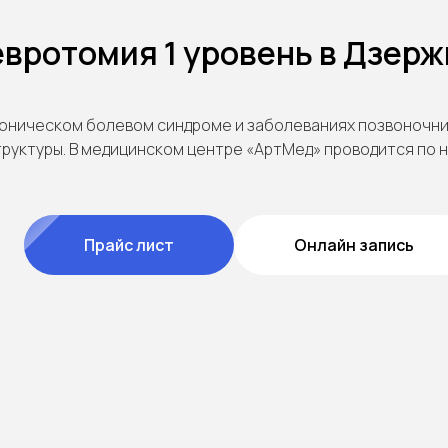
вротомия 1 уровень в Дзер
оническом болевом синдроме и заболеваниях позвоночник
труктуры. В медицинском центре «АртМед» проводится по 
Прайс лист
Онлайн запись