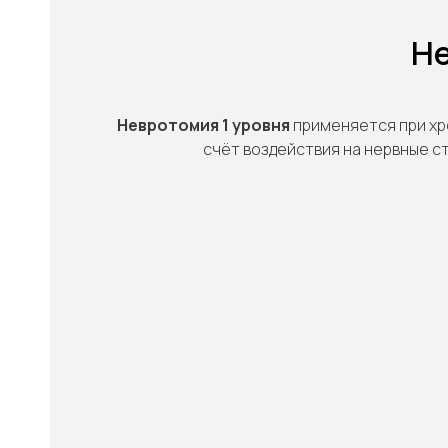
Не
Невротомия 1 уровня
применяется при хр
счёт воздействия на нервные с
"