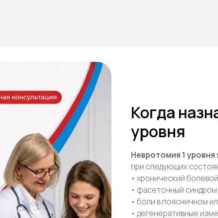
Когда назн
уровня
Невротомия 1 уровня
при следующих состоя
• хронический болево
• фасеточный синдром
• боли в поясничном и
• дегенеративные изм