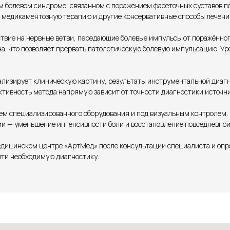
 болевом синдроме, связанном с поражением фасеточных суставов поз
а медикаментозную терапию и другие консервативные способы лечени
твие на нервные ветви, передающие болевые импульсы от поражённо
, что позволяет прервать патологическую болевую импульсацию. Уро
лизирует клиническую картину, результаты инструментальной диагн
ктивность метода напрямую зависит от точности диагностики источни
м специализированного оборудования и под визуальным контролем.
ии — уменьшение интенсивности боли и восстановление повседневной
медицинском центре «АртМед» после консультации специалиста и опр
йти необходимую диагностику.