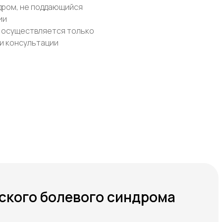
дром, не поддающийся
ии
 осуществляется только
и консультации
еского болевого синдрома