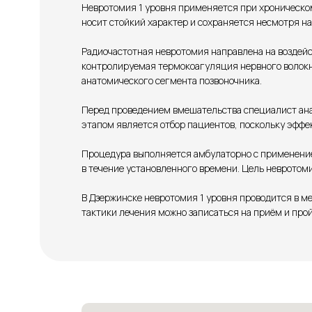
Невротомия 1 уровня применяется при хроническом
носит стойкий характер и сохраняется несмотря н
Радиочастотная невротомия направлена на воздейс
контролируемая термокоагуляция нервного волокна
анатомического сегмента позвоночника.
Перед проведением вмешательства специалист ана
этапом является отбор пациентов, поскольку эффе
Процедура выполняется амбулаторно с применение
в течение установленного времени. Цель невротом
В Дзержинске невротомия 1 уровня проводится в 
тактики лечения можно записаться на приём и про