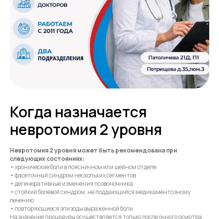
Когда назначается
невротомия 2 уровня
Невротомия 2 уровня может быть рекомендована при
следующих состояниях:
• хронические боли в поясничном или шейном отделе
• фасеточный синдром нескольких сегментов
• дегенеративные изменения позвоночника
• стойкий болевой синдром, не поддающийся медикаментозному
лечению
• повторяющиеся эпизоды выраженной боли
Назначение процедуры осуществляется только после очного осмотра