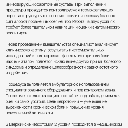
иннервирующих фасеточные суставы. При выполнении
процедуры проводится контролируемая термокоагуляция
нервных структур, что позволяет снизить передачу болевых
сигналов от поражённых сегментов. Работа на двух уровнях
требует более тщательной навигации и оценки анатомических
ориентиров.
Единый номер
Перед проведением вмешательства специалист анализирует
+7 8313 248 248
клиническую картину, результаты инструментальных
исследований и подтверждает фасеточную природу боли.
Важным этапом является исключение других причин болевого
Патоличева 21Д,П.1
синдрома и определение целесообразности радиочастотного
Новый
воздействия.
Петрищева д.35.пом.3
На ремонте
Процедура выполняется амбулаторно с использованием
специализированного оборудования и под контролем врача.
Пн.-пт. — с 08:00 до 20:00
После вмешательства пациент остаётся под наблюдением для
Сб. — с 08:00 до 18:00
оценки самочувствия. Цель невротомии — уменьшение
Вс. — с 08:00 до 15:00
выраженности хронической боли и повышение уровня
повседневной активности.
Подписывайся
В Дзержинске невротомия 2 уровня проводится в медицинском