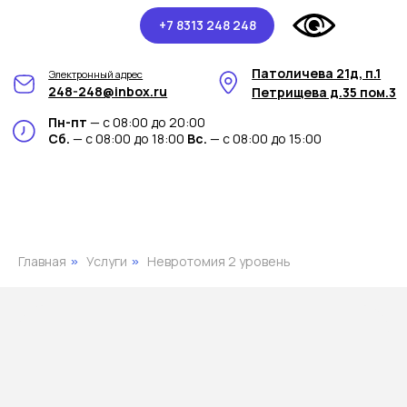
+7 8313 248 248
Патоличева 21д, п.1
Электронный адрес
248-248@inbox.ru
Петрищева д.35 пом.3
Пн-пт
— с 08:00 до 20:00
Сб.
— с 08:00 до 18:00
Вс.
— с 08:00 до 15:00
Главная
Услуги
Невротомия 2 уровень
»
»