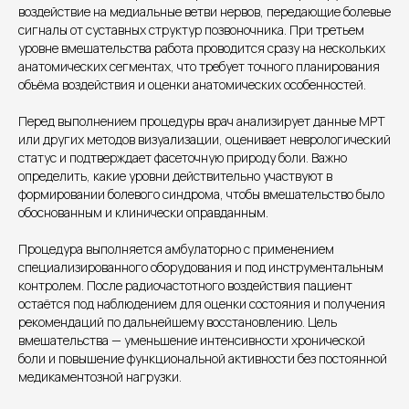
воздействие на медиальные ветви нервов, передающие болевые
сигналы от суставных структур позвоночника. При третьем
уровне вмешательства работа проводится сразу на нескольких
анатомических сегментах, что требует точного планирования
объёма воздействия и оценки анатомических особенностей.
Перед выполнением процедуры врач анализирует данные МРТ
или других методов визуализации, оценивает неврологический
Единый номер
статус и подтверждает фасеточную природу боли. Важно
+7 8313 248 248
определить, какие уровни действительно участвуют в
формировании болевого синдрома, чтобы вмешательство было
обоснованным и клинически оправданным.
Патоличева 21Д,П.1
Новый
Процедура выполняется амбулаторно с применением
Петрищева д.35.пом.3
На ремонте
специализированного оборудования и под инструментальным
контролем. После радиочастотного воздействия пациент
остаётся под наблюдением для оценки состояния и получения
Пн.-пт. — с 08:00 до 20:00
рекомендаций по дальнейшему восстановлению. Цель
Сб. — с 08:00 до 18:00
вмешательства — уменьшение интенсивности хронической
Вс. — с 08:00 до 15:00
боли и повышение функциональной активности без постоянной
медикаментозной нагрузки.
Подписывайся