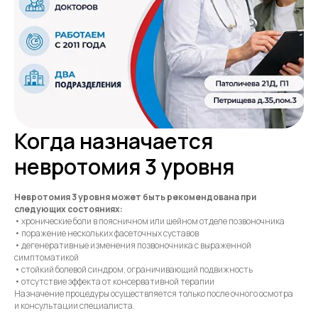
Когда назначается
невротомия 3 уровня
Невротомия 3 уровня может быть рекомендована при
следующих состояниях:
• хронические боли в поясничном или шейном отделе позвоночника
• поражение нескольких фасеточных суставов
• дегенеративные изменения позвоночника с выраженной
симптоматикой
• стойкий болевой синдром, ограничивающий подвижность
• отсутствие эффекта от консервативной терапии
Назначение процедуры осуществляется только после очного осмотра
и консультации специалиста.