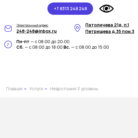
+7 8313 248 248
Патоличева 21д, п.1
Электронный адрес
248-248@inbox.ru
Петрищева д.35 пом.3
Пн-пт
— с 08:00 до 20:00
Сб.
— с 08:00 до 18:00
Вс.
— с 08:00 до 15:00
Главная
Услуги
Невротомия 3 уровень
»
»