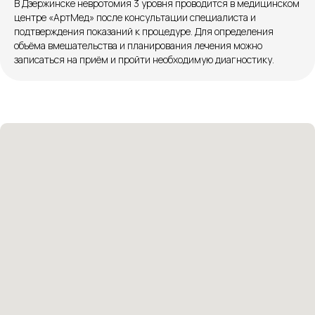
В Дзержинске невротомия 3 уровня проводится в медицинском
центре «АртМед» после консультации специалиста и
Розыгрыши и актуальные новости
подтверждения показаний к процедуре. Для определения
в нашей официальной группе Вконтакте
объёма вмешательства и планирования лечения можно
записаться на приём и пройти необходимую диагностику.
Политика политики конфиденциальности
Соглашение сookie
Согласие на обработку персональных данных
Положение об обработке персональных данных
Материалы, размещенные на данной странице,
носят информационный характер и не являются
медицинскими рекомендациями. У медицинских
услуг имеются противопоказания, необходима
консультация специалиста.
Все права защищены
®
Разработка сайта
it
Kulibin