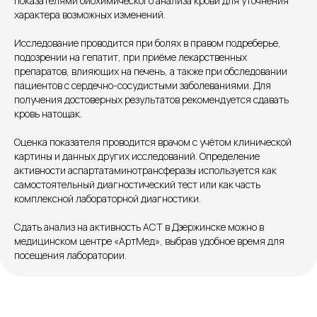
показателями биохимического анализа крови для уточнения
характера возможных изменений.
Единый номер
Исследование проводится при болях в правом подреберье,
+7 8313 248 248
подозрении на гепатит, при приёме лекарственных
препаратов, влияющих на печень, а также при обследовании
пациентов с сердечно-сосудистыми заболеваниями. Для
Патоличева 21Д,П.1
Новый
получения достоверных результатов рекомендуется сдавать
кровь натощак.
Петрищева д.35.пом.3
На ремонте
Оценка показателя проводится врачом с учётом клинической
Пн.-пт. — с 08:00 до 20:00
картины и данных других исследований. Определение
Сб. — с 08:00 до 18:00
активности аспартатаминотрансферазы используется как
Вс. — с 08:00 до 15:00
самостоятельный диагностический тест или как часть
комплексной лабораторной диагностики.
Подписывайся
Сдать анализ на активность АСТ в Дзержинске можно в
медицинском центре «АртМед», выбрав удобное время для
посещения лаборатории.
Розыгрыши и актуальные новости
в нашей официальной группе Вконтакте
Политика политики конфиденциальности
Соглашение сookie