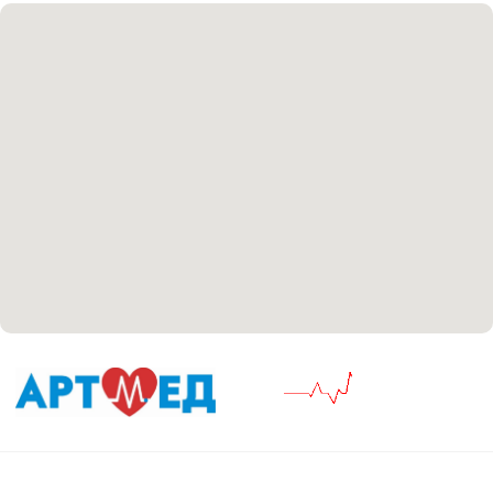
Согласие на обработку персональных данных
Положение об обработке персональных данных
Материалы, размещенные на данной странице,
носят информационный характер и не являются
медицинскими рекомендациями. У медицинских
услуг имеются противопоказания, необходима
консультация специалиста.
Все права защищены
®
Разработка сайта
it
Kulibin