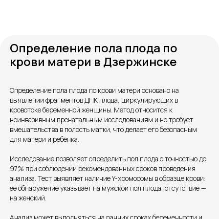
Определение пола плода по
крови матери в Дзержинске
Определение пола плода по крови матери основано на
Контакты
выявлении фрагментов ДНК плода, циркулирующих в
кровотоке беременной женщины. Метод относится к
неинвазивным пренатальным исследованиям и не требует
вмешательства в полость матки, что делает его безопасным
для матери и ребёнка.
Исследование позволяет определить пол плода с точностью до
97% при соблюдении рекомендованных сроков проведения
анализа. Тест выявляет наличие Y-хромосомы в образце крови:
её обнаружение указывает на мужской пол плода, отсутствие —
на женский.
Единый номер
Анализ может выполняться на ранних сроках беременности и