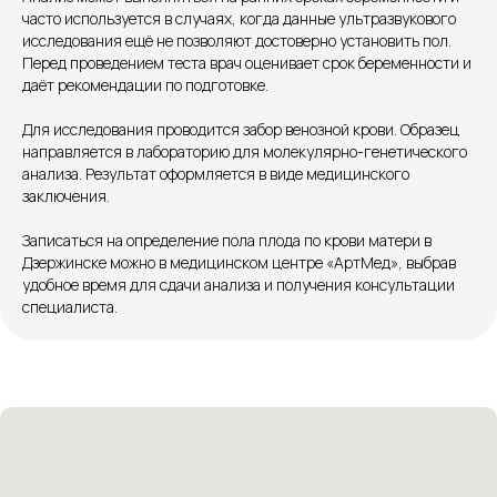
+7 8313 248 248
часто используется в случаях, когда данные ультразвукового
исследования ещё не позволяют достоверно установить пол.
Перед проведением теста врач оценивает срок беременности и
Патоличева 21Д,П.1
Новый
даёт рекомендации по подготовке.
Петрищева д.35.пом.3
На ремонте
Для исследования проводится забор венозной крови. Образец
направляется в лабораторию для молекулярно-генетического
Пн.-пт. — с 08:00 до 20:00
анализа. Результат оформляется в виде медицинского
заключения.
Сб. — с 08:00 до 18:00
Вс. — с 08:00 до 15:00
Записаться на определение пола плода по крови матери в
Дзержинске можно в медицинском центре «АртМед», выбрав
удобное время для сдачи анализа и получения консультации
Подписывайся
специалиста.
Розыгрыши и актуальные новости
в нашей официальной группе Вконтакте
Политика политики конфиденциальности
Соглашение сookie
Согласие на обработку персональных данных
Положение об обработке персональных данных