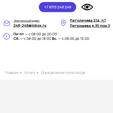
+7 8313 248 248
Патоличева 21д, п.1
Электронный адрес
248-248@inbox.ru
Петрищева д.35 пом.3
Пн-пт
— с 08:00 до 20:00
Сб.
— с 08:00 до 18:00
Вс.
— с 08:00 до 15:00
Главная
Услуги
Определение пола плода
»
»