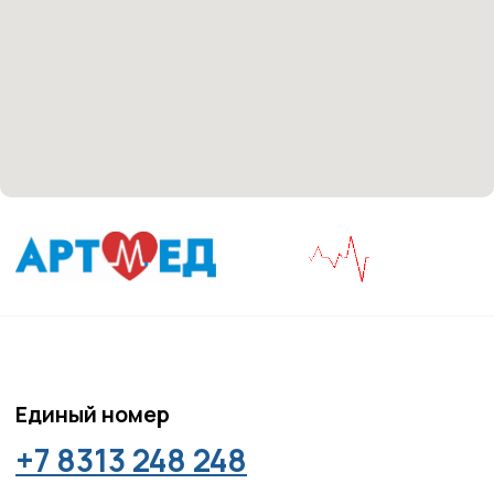
Разработка сайта
it
Kulibin