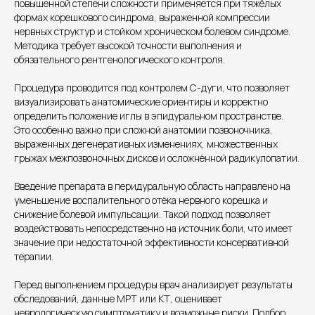
повышенной степени сложности применяется при тяжёлых
формах корешкового синдрома, выраженной компрессии
Контакты
нервных структур и стойком хроническом болевом синдроме.
Методика требует высокой точности выполнения и
обязательного рентгенологического контроля.
Процедура проводится под контролем С-дуги, что позволяет
визуализировать анатомические ориентиры и корректно
определить положение иглы в эпидуральном пространстве.
Это особенно важно при сложной анатомии позвоночника,
выраженных дегенеративных изменениях, множественных
грыжах межпозвоночных дисков и осложнённой радикулопатии.
Введение препарата в перидуральную область направлено на
Единый номер
уменьшение воспалительного отёка нервного корешка и
+7 8313 248 248
снижение болевой импульсации. Такой подход позволяет
воздействовать непосредственно на источник боли, что имеет
значение при недостаточной эффективности консервативной
Патоличева 21Д,П.1
Новый
терапии.
Петрищева д.35.пом.3
На ремонте
Перед выполнением процедуры врач анализирует результаты
обследований, данные МРТ или КТ, оценивает
неврологическую симптоматику и возможные риски. Подбор
Пн.-пт. — с 08:00 до 20:00