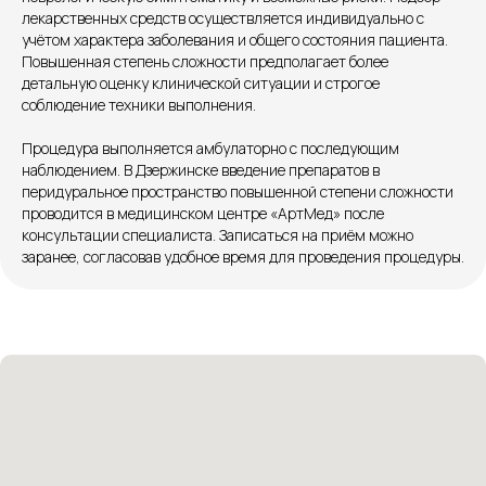
лекарственных средств осуществляется индивидуально с
Сб. — с 08:00 до 18:00
учётом характера заболевания и общего состояния пациента.
Вс. — с 08:00 до 15:00
Повышенная степень сложности предполагает более
детальную оценку клинической ситуации и строгое
соблюдение техники выполнения.
Подписывайся
Процедура выполняется амбулаторно с последующим
Розыгрыши и актуальные новости
наблюдением. В Дзержинске введение препаратов в
в нашей официальной группе Вконтакте
перидуральное пространство повышенной степени сложности
проводится в медицинском центре «АртМед» после
Политика политики конфиденциальности
консультации специалиста. Записаться на приём можно
Соглашение сookie
заранее, согласовав удобное время для проведения процедуры.
Согласие на обработку персональных данных
Положение об обработке персональных данных
Материалы, размещенные на данной странице,
носят информационный характер и не являются
медицинскими рекомендациями. У медицинских
услуг имеются противопоказания, необходима
консультация специалиста.
Все права защищены
®