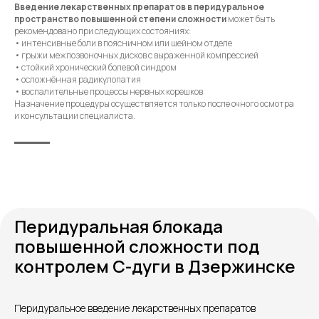
Введение лекарственных препаратов в перидуральное
пространство повышенной степени сложности
может быть
рекомендовано при следующих состояниях:
• интенсивные боли в поясничном или шейном отделе
• грыжи межпозвоночных дисков с выраженной компрессией
• стойкий хронический болевой синдром
• осложнённая радикулопатия
• воспалительные процессы нервных корешков
Назначение процедуры осуществляется только после очного осмотра
и консультации специалиста.
Перидуральная блокада
повышенной сложности под
контролем С-дуги в Дзержинске
Перидуральное введение лекарственных препаратов