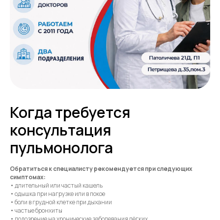
Когда требуется
консультация
пульмонолога
Обратиться к специалисту рекомендуется при следующих
симптомах:
• длительный или частый кашель
• одышка при нагрузке или в покое
• боли в грудной клетке при дыхании
• частые бронхиты
• подозрение на хронические заболевания лёгких