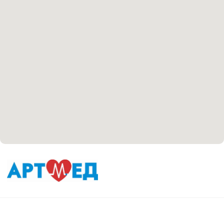
Согласие на обработку персональных данных
Положение об обработке персональных данных
Материалы, размещенные на данной странице,
носят информационный характер и не являются
медицинскими рекомендациями. У медицинских
услуг имеются противопоказания, необходима
консультация специалиста.
Все права защищены
®
Разработка сайта
it
Kulibin