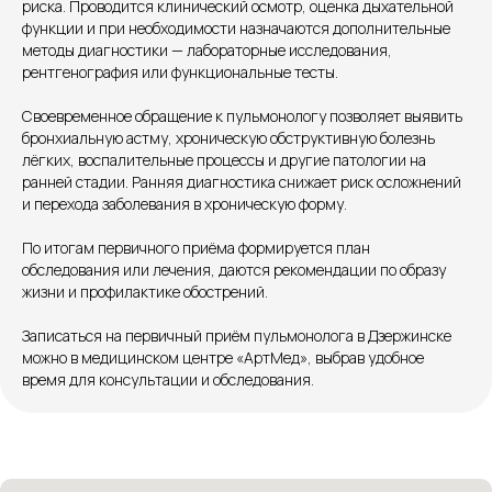
риска. Проводится клинический осмотр, оценка дыхательной
функции и при необходимости назначаются дополнительные
Единый номер
методы диагностики — лабораторные исследования,
+7 8313 248 248
рентгенография или функциональные тесты.
Своевременное обращение к пульмонологу позволяет выявить
Патоличева 21Д,П.1
Новый
бронхиальную астму, хроническую обструктивную болезнь
лёгких, воспалительные процессы и другие патологии на
Петрищева д.35.пом.3
На ремонте
ранней стадии. Ранняя диагностика снижает риск осложнений
и перехода заболевания в хроническую форму.
Пн.-пт. — с 08:00 до 20:00
По итогам первичного приёма формируется план
Сб. — с 08:00 до 18:00
обследования или лечения, даются рекомендации по образу
Вс. — с 08:00 до 15:00
жизни и профилактике обострений.
Записаться на первичный приём пульмонолога в Дзержинске
Подписывайся
можно в медицинском центре «АртМед», выбрав удобное
время для консультации и обследования.
Розыгрыши и актуальные новости
в нашей официальной группе Вконтакте
Политика политики конфиденциальности
Соглашение сookie