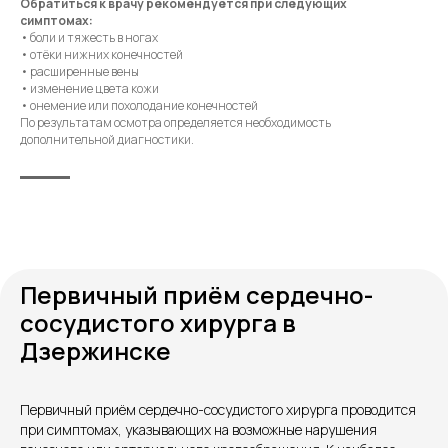
Обратиться к врачу рекомендуется при следующих
симптомах:
• боли и тяжесть в ногах
• отёки нижних конечностей
• расширенные вены
• изменение цвета кожи
• онемение или похолодание конечностей
По результатам осмотра определяется необходимость
дополнительной диагностики.
Первичный приём сердечно-
сосудистого хирурга в
Дзержинске
Контакты
Первичный приём сердечно-сосудистого хирурга проводится
при симптомах, указывающих на возможные нарушения