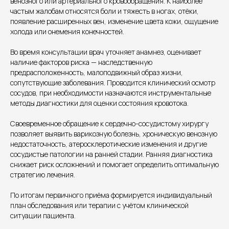
венозного или артериального кровообращения. К наиболее
частым жалобам относятся боли и тяжесть в ногах, отёки,
появление расширенных вен, изменение цвета кожи, ощущение
холода или онемения конечностей.
Во время консультации врач уточняет анамнез, оценивает
наличие факторов риска — наследственную
Единый номер
предрасположенность, малоподвижный образ жизни,
сопутствующие заболевания. Проводится клинический осмотр
+7 8313 248 248
сосудов, при необходимости назначаются инструментальные
методы диагностики для оценки состояния кровотока.
Патоличева 21Д,П.1
Новый
Своевременное обращение к сердечно-сосудистому хирургу
позволяет выявить варикозную болезнь, хроническую венозную
Петрищева д.35.пом.3
На ремонте
недостаточность, атеросклеротические изменения и другие
сосудистые патологии на ранней стадии. Ранняя диагностика
Пн.-пт. — с 08:00 до 20:00
снижает риск осложнений и помогает определить оптимальную
Сб. — с 08:00 до 18:00
стратегию лечения.
Вс. — с 08:00 до 15:00
По итогам первичного приёма формируется индивидуальный
план обследования или терапии с учётом клинической
Подписывайся
ситуации пациента.