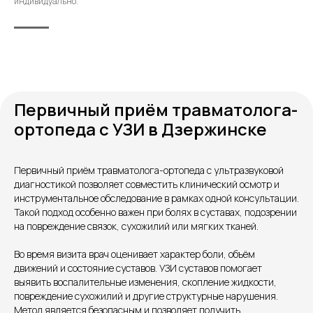
индивидуально.
Первичный приём травматолога-
ортопеда с УЗИ в Дзержинске
Контакты
Первичный приём травматолога-ортопеда с ультразвуковой
диагностикой позволяет совместить клинический осмотр и
инструментальное обследование в рамках одной консультации.
Такой подход особенно важен при болях в суставах, подозрении
на повреждение связок, сухожилий или мягких тканей.
Во время визита врач оценивает характер боли, объём
движений и состояние суставов. УЗИ суставов помогает
выявить воспалительные изменения, скопление жидкости,
повреждение сухожилий и другие структурные нарушения.
Единый номер
Метод является безопасным и позволяет получить