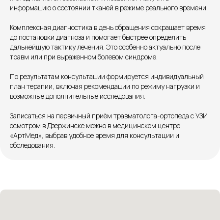
информацию о состоянии тканей в режиме реального времени.
+7 8313 248 248
Комплексная диагностика в день обращения сокращает время
до постановки диагноза и помогает быстрее определить
Патоличева 21Д,П.1
Новый
дальнейшую тактику лечения. Это особенно актуально после
травм или при выраженном болевом синдроме.
Петрищева д.35.пом.3
На ремонте
По результатам консультации формируется индивидуальный
Пн.-пт. — с 08:00 до 20:00
план терапии, включая рекомендации по режиму нагрузки и
Сб. — с 08:00 до 18:00
возможные дополнительные исследования.
Вс. — с 08:00 до 15:00
Записаться на первичный приём травматолога-ортопеда с УЗИ
осмотром в Дзержинске можно в медицинском центре
Подписывайся
«АртМед», выбрав удобное время для консультации и
обследования.
Розыгрыши и актуальные новости
в нашей официальной группе Вконтакте
Политика политики конфиденциальности
Соглашение сookie
Согласие на обработку персональных данных
Положение об обработке персональных данных