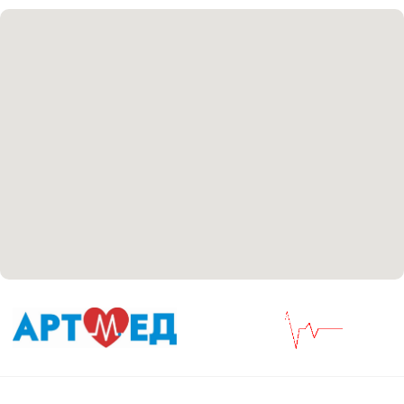
Соглашение сookie
Согласие на обработку персональных данных
Положение об обработке персональных данных
Материалы, размещенные на данной странице,
носят информационный характер и не являются
медицинскими рекомендациями. У медицинских
услуг имеются противопоказания, необходима
консультация специалиста.
Все права защищены
®
Разработка сайта
it
Kulibin