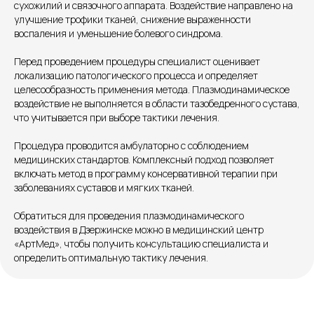
сухожилий и связочного аппарата. Воздействие направлено на
улучшение трофики тканей, снижение выраженности
Единый номер
воспаления и уменьшение болевого синдрома.
+7 8313 248 248
Перед проведением процедуры специалист оценивает
локализацию патологического процесса и определяет
целесообразность применения метода. Плазмодинамическое
Патоличева 21Д,П.1
Новый
воздействие не выполняется в области тазобедренного сустава,
что учитывается при выборе тактики лечения.
Петрищева д.35.пом.3
На ремонте
Процедура проводится амбулаторно с соблюдением
Пн.-пт. — с 08:00 до 20:00
медицинских стандартов. Комплексный подход позволяет
Сб. — с 08:00 до 18:00
включать метод в программу консервативной терапии при
Вс. — с 08:00 до 15:00
заболеваниях суставов и мягких тканей.
Обратиться для проведения плазмодинамического
Подписывайся
воздействия в Дзержинске можно в медицинский центр
«АртМед», чтобы получить консультацию специалиста и
определить оптимальную тактику лечения.
Розыгрыши и актуальные новости
в нашей официальной группе Вконтакте
Политика политики конфиденциальности