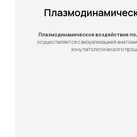
Плазмодинамическо
Плазмодинамическое воздействие по
осуществляется с визуализацией анатоми
зону патологического проц
"