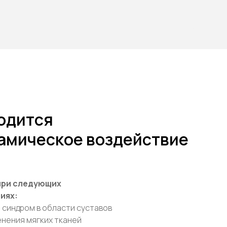
одится
амическое воздействие
при следующих
иях:
 синдром в области суставов
нения мягких тканей