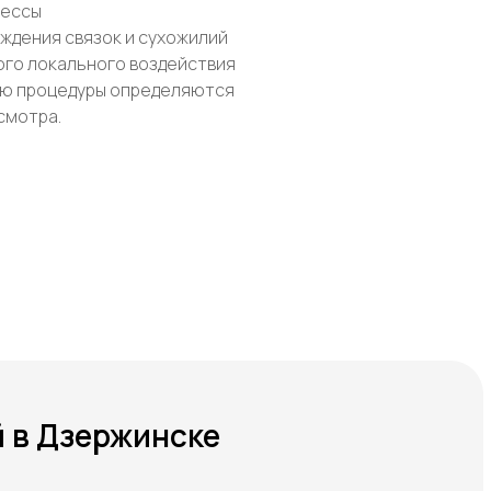
цессы
ждения связок и сухожилий
ого локального воздействия
ию процедуры определяются
смотра.
 в Дзержинске