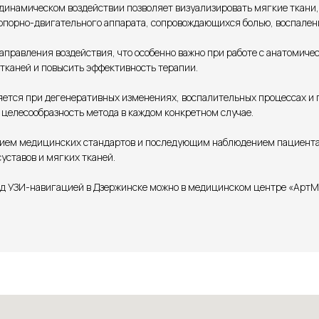
инамическом воздействии позволяет визуализировать мягкие ткани, 
 опорно-двигательного аппарата, сопровождающихся болью, воспале
аправления воздействия, что особенно важно при работе с анатомиче
каней и повысить эффективность терапии.
ется при дегенеративных изменениях, воспалительных процессах и
 целесообразность метода в каждом конкретном случае.
ием медицинских стандартов и последующим наблюдением пациента.
уставов и мягких тканей.
од УЗИ-навигацией в Дзержинске можно в медицинском центре «АртМ