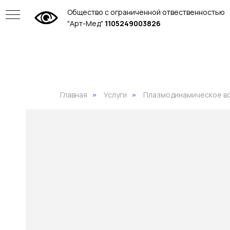
Общество с ограниченной отвественностью
"Арт-Мед"
1105249003826
Главная
Услуги
Плазмодинамическое во
»
»
ие