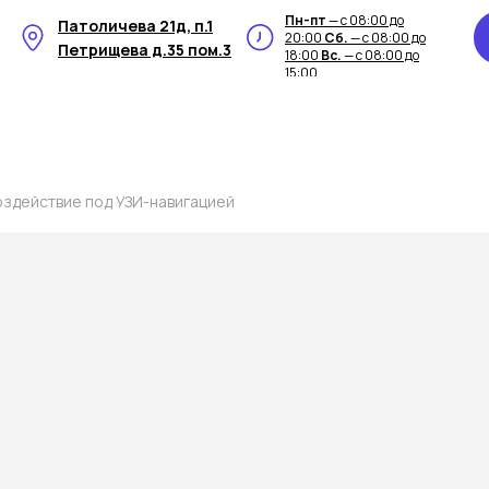
Пн-пт
— с 08:00 до
Патоличева 21д, п.1
20:00
Сб.
— с 08:00 до
Петрищева д.35 пом.3
18:00
Вс.
— с 08:00 до
15:00
здействие под УЗИ-навигацией