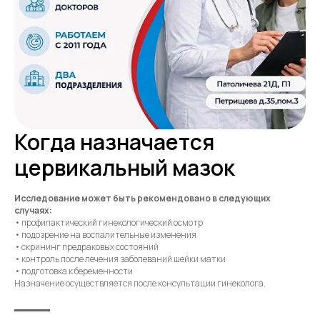
Когда назначается
цервикальный мазок
Исследование может быть рекомендовано в следующих
случаях:
• профилактический гинекологический осмотр
• подозрение на воспалительные изменения
• скрининг предраковых состояний
• контроль после лечения заболеваний шейки матки
• подготовка к беременности
Назначение осуществляется после консультации гинеколога.