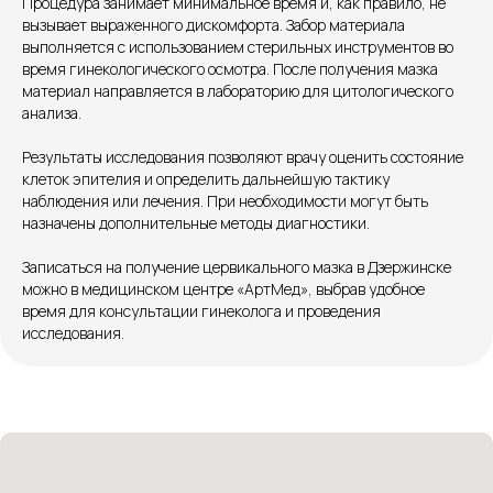
Процедура занимает минимальное время и, как правило, не
+7 8313 248 248
вызывает выраженного дискомфорта. Забор материала
выполняется с использованием стерильных инструментов во
время гинекологического осмотра. После получения мазка
Патоличева 21Д,П.1
материал направляется в лабораторию для цитологического
Новый
анализа.
Петрищева д.35.пом.3
На ремонте
Результаты исследования позволяют врачу оценить состояние
клеток эпителия и определить дальнейшую тактику
Пн.-пт. — с 08:00 до 20:00
наблюдения или лечения. При необходимости могут быть
Сб. — с 08:00 до 18:00
назначены дополнительные методы диагностики.
Вс. — с 08:00 до 15:00
Записаться на получение цервикального мазка в Дзержинске
можно в медицинском центре «АртМед», выбрав удобное
Подписывайся
время для консультации гинеколога и проведения
исследования.
Розыгрыши и актуальные новости
в нашей официальной группе Вконтакте
Политика политики конфиденциальности
Соглашение сookie
Согласие на обработку персональных данных
Положение об обработке персональных данных