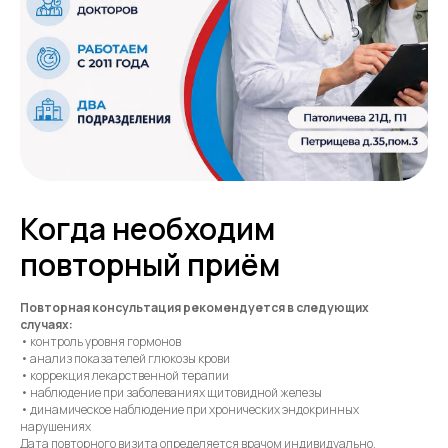
Когда необходим
повторный приём
Повторная консультация рекомендуется в следующих
случаях:
• контроль уровня гормонов
• анализ показателей глюкозы крови
• коррекция лекарственной терапии
• наблюдение при заболеваниях щитовидной железы
• динамическое наблюдение при хронических эндокринных
нарушениях
Дата повторного визита определяется врачом индивидуально.