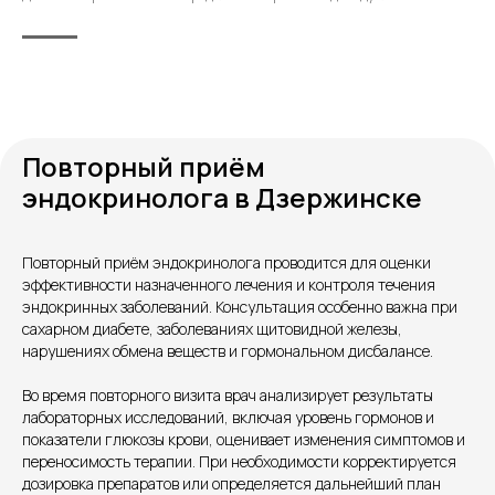
Повторный приём
эндокринолога в Дзержинске
Контакты
Повторный приём эндокринолога проводится для оценки
эффективности назначенного лечения и контроля течения
эндокринных заболеваний. Консультация особенно важна при
сахарном диабете, заболеваниях щитовидной железы,
нарушениях обмена веществ и гормональном дисбалансе.
Во время повторного визита врач анализирует результаты
лабораторных исследований, включая уровень гормонов и
показатели глюкозы крови, оценивает изменения симптомов и
переносимость терапии. При необходимости корректируется
Единый номер
дозировка препаратов или определяется дальнейший план