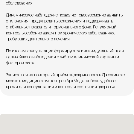
обследования.
+7 8313 248 248
Динамическое наблюдение позволяет своевременно выявить
отклонения, предупредить осложнения и поддерживать
Патоличева 21Д,П.1
Новый
стабильные показатели гормонального фона. Регулярный
контроль особенно важен при хронических заболеваниях,
Петрищева д.35.пом.3
На ремонте
требующих длительного лечения.
Пн.-пт. — с 08:00 до 20:00
По итогам консультации формируется индивидуальный план
Сб. — с 08:00 до 18:00
дальнейшего наблюдения с учётом клинической картины и
Вс. — с 08:00 до 15:00
факторов риска.
Записаться на повторный приём эндокринолога в Дзержинске
можно в медицинском центре «АртМед», выбрав удобное
Подписывайся
время для консультации и контроля состояния здоровья.
Розыгрыши и актуальные новости
в нашей официальной группе Вконтакте
Политика политики конфиденциальности
Соглашение сookie
Согласие на обработку персональных данных
Положение об обработке персональных данных