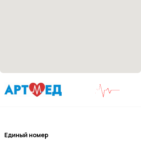
Материалы, размещенные на данной странице,
носят информационный характер и не являются
медицинскими рекомендациями. У медицинских
услуг имеются противопоказания, необходима
консультация специалиста.
Все права защищены
®
Разработка сайта
it
Kulibin