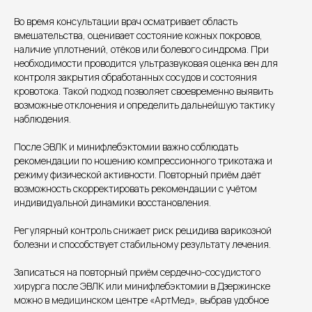
Во время консультации врач осматривает область
вмешательства, оценивает состояние кожных покровов,
наличие уплотнений, отёков или болевого синдрома. При
необходимости проводится ультразвуковая оценка вен для
Единый номер
контроля закрытия обработанных сосудов и состояния
+7 8313 248 248
кровотока. Такой подход позволяет своевременно выявить
возможные отклонения и определить дальнейшую тактику
наблюдения.
Патоличева 21Д,П.1
Новый
После ЭВЛК и минифлебэктомии важно соблюдать
рекомендации по ношению компрессионного трикотажа и
Петрищева д.35.пом.3
На ремонте
режиму физической активности. Повторный приём даёт
возможность скорректировать рекомендации с учётом
Пн.-пт. — с 08:00 до 20:00
индивидуальной динамики восстановления.
Сб. — с 08:00 до 18:00
Вс. — с 08:00 до 15:00
Регулярный контроль снижает риск рецидива варикозной
болезни и способствует стабильному результату лечения.
Подписывайся
Записаться на повторный приём сердечно-сосудистого
хирурга после ЭВЛК или минифлебэктомии в Дзержинске
Розыгрыши и актуальные новости
можно в медицинском центре «АртМед», выбрав удобное
в нашей официальной группе Вконтакте