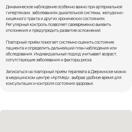
+7 8313 248 248
Динамическое наблюдение особенно важно при артериальной
гипертензии, заболеваниях дыхательной системы, желудочно-
кишечного тракта и других хронических состояниях.
Патоличева 21Д,П.1
Новый
Регулярный контроль позволяет своевременно выявить
отклонения и предупредить развитие осложнений.
Петрищева д.35.пом.3
На ремонте
Повторный приём помогает системно оценить состояние
Пн.-пт. — с 08:00 до 20:00
пациента и определить дальнейший план наблюдения или
Сб. — с 08:00 до 18:00
обследования. Индивидуальный подход учитывает возраст,
Вс. — с 08:00 до 15:00
сопутствующие заболевания и факторы риска.
Записаться на повторный приём терапевта в Дзержинске можно
в медицинском центре «АртМед», выбрав удобное время для
Подписывайся
консультации и контроля состояния здоровья.
Розыгрыши и актуальные новости
в нашей официальной группе Вконтакте
Политика политики конфиденциальности
Соглашение сookie
Согласие на обработку персональных данных
Положение об обработке персональных данных