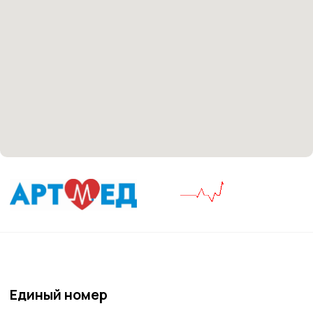
Материалы, размещенные на данной странице,
носят информационный характер и не являются
медицинскими рекомендациями. У медицинских
услуг имеются противопоказания, необходима
консультация специалиста.
Все права защищены
®
Разработка сайта
it
Kulibin