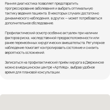
Ранняя диагностика позволяет предотвратить
+7 8313 248 248
прогрессирование заболевания и выбрать оптимальную
тактику ведения пациента. В некоторых случаях достаточно
динамического наблюдения, в других — может потребоваться
Патоличева 21Д,П.1
Новый
дополнительное обследование.
Петрищева д.35.пом.3
На ремонте
Профилактический осмотр особенно актуален при наличии
факторов риска, наследственной предрасположенности или
Пн.-пт. — с 08:00 до 20:00
ранее перенесённых хирургических вмешательств. Регулярное
Сб. — с 08:00 до 18:00
наблюдение помогает контролировать состояние и снизить
Вс. — с 08:00 до 15:00
вероятность осложнений.
Записаться на профилактический приём хирурга в Дзержинске
Подписывайся
можно в медицинском центре «АртМед», выбрав удобное
время для плановой консультации.
Розыгрыши и актуальные новости
в нашей официальной группе Вконтакте
Политика политики конфиденциальности
Соглашение сookie
Согласие на обработку персональных данных
Положение об обработке персональных данных