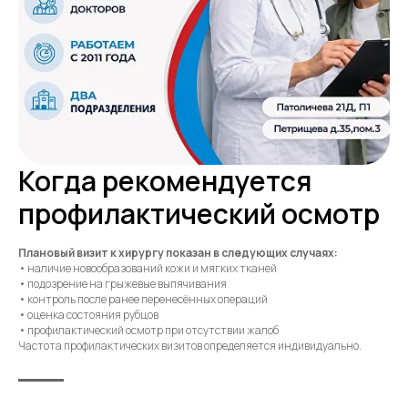
Когда рекомендуется
профилактический осмотр
Плановый визит к хирургу показан в следующих случаях:
• наличие новообразований кожи и мягких тканей
• подозрение на грыжевые выпячивания
• контроль после ранее перенесённых операций
• оценка состояния рубцов
• профилактический осмотр при отсутствии жалоб
Частота профилактических визитов определяется индивидуально.