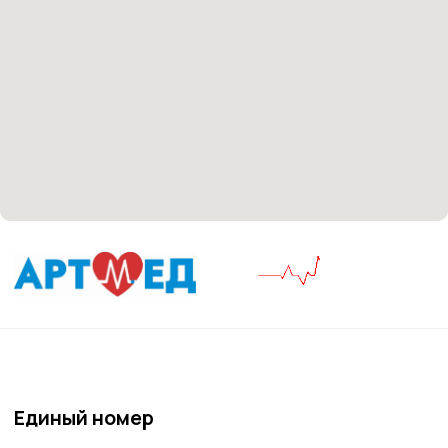
Материалы, размещенные на данной странице,
носят информационный характер и не являются
медицинскими рекомендациями. У медицинских
услуг имеются противопоказания, необходима
консультация специалиста.
Все права защищены
®
Разработка сайта
it
Kulibin