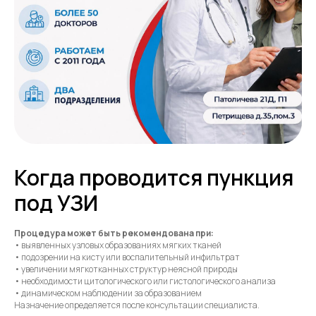
Когда проводится пункция
под УЗИ
Процедура может быть рекомендована при:
• выявленных узловых образованиях мягких тканей
• подозрении на кисту или воспалительный инфильтрат
• увеличении мягкотканных структур неясной природы
• необходимости цитологического или гистологического анализа
• динамическом наблюдении за образованием
Назначение определяется после консультации специалиста.