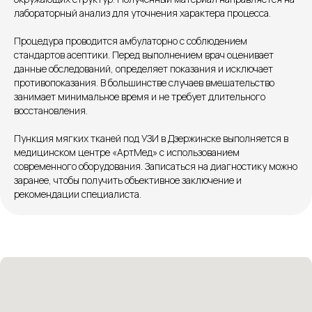
+7 8313 248 248
лабораторный анализ для уточнения характера процесса.
Процедура проводится амбулаторно с соблюдением
Патоличева 21Д,П.1
Новый
стандартов асептики. Перед выполнением врач оценивает
данные обследований, определяет показания и исключает
Петрищева д.35.пом.3
На ремонте
противопоказания. В большинстве случаев вмешательство
занимает минимальное время и не требует длительного
Пн.-пт. — с 08:00 до 20:00
восстановления.
Сб. — с 08:00 до 18:00
Пункция мягких тканей под УЗИ в Дзержинске выполняется в
Вс. — с 08:00 до 15:00
медицинском центре «АртМед» с использованием
современного оборудования. Записаться на диагностику можно
заранее, чтобы получить объективное заключение и
Подписывайся
рекомендации специалиста.
Розыгрыши и актуальные новости
в нашей официальной группе Вконтакте
Политика политики конфиденциальности
Соглашение сookie
Согласие на обработку персональных данных
Положение об обработке персональных данных