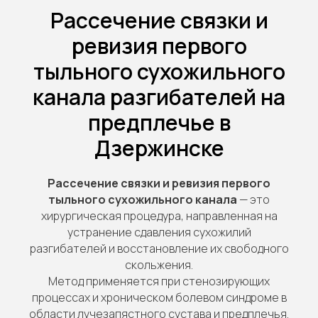
Рассечение связки и
ревизия первого
тыльного сухожильного
канала разгибателей на
предплечье в
Дзержинске
Рассечение связки и ревизия первого
тыльного сухожильного канала
— это
хирургическая процедура, направленная на
устранение сдавления сухожилий
разгибателей и восстановление их свободного
скольжения.
Метод применяется при стенозирующих
процессах и хроническом болевом синдроме в
области лучезапястного сустава и предплечья.