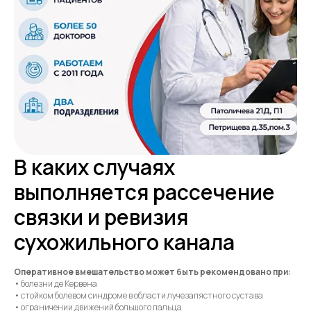
В каких случаях
выполняется рассечение
связки и ревизия
сухожильного канала
Оперативное вмешательство может быть рекомендовано при:
• болезни де Кервена
• стойком болевом синдроме в области лучезапястного сустава
• ограничении движений большого пальца