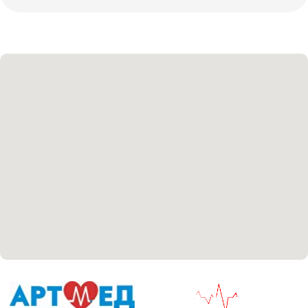
Политика политики конфиденциальности
Соглашение сookie
Согласие на обработку персональных данных
Положение об обработке персональных данных
Материалы, размещенные на данной странице,
носят информационный характер и не являются
медицинскими рекомендациями. У медицинских
услуг имеются противопоказания, необходима
консультация специалиста.
Все права защищены
®
Разработка сайта
it
Kulibin