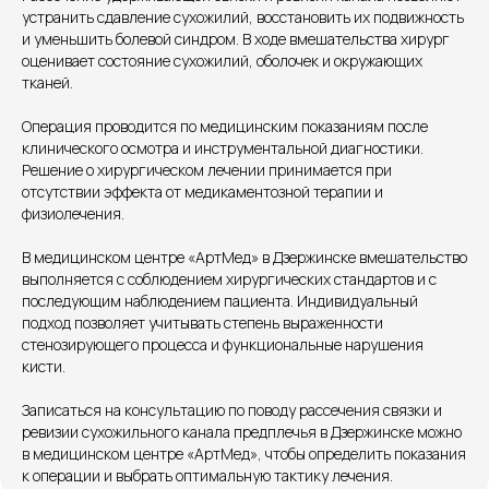
устранить сдавление сухожилий, восстановить их подвижность
и уменьшить болевой синдром. В ходе вмешательства хирург
оценивает состояние сухожилий, оболочек и окружающих
тканей.
Единый номер
Операция проводится по медицинским показаниям после
+7 8313 248 248
клинического осмотра и инструментальной диагностики.
Решение о хирургическом лечении принимается при
отсутствии эффекта от медикаментозной терапии и
Патоличева 21Д,П.1
Новый
физиолечения.
Петрищева д.35.пом.3
На ремонте
В медицинском центре «АртМед» в Дзержинске вмешательство
выполняется с соблюдением хирургических стандартов и с
Пн.-пт. — с 08:00 до 20:00
последующим наблюдением пациента. Индивидуальный
Сб. — с 08:00 до 18:00
подход позволяет учитывать степень выраженности
Вс. — с 08:00 до 15:00
стенозирующего процесса и функциональные нарушения
кисти.
Подписывайся
Записаться на консультацию по поводу рассечения связки и
ревизии сухожильного канала предплечья в Дзержинске можно
в медицинском центре «АртМед», чтобы определить показания
Розыгрыши и актуальные новости
к операции и выбрать оптимальную тактику лечения.
в нашей официальной группе Вконтакте