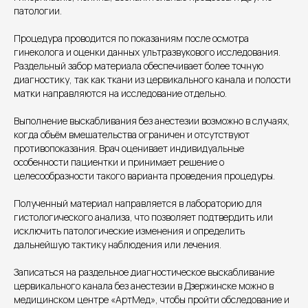
патологии.
Процедура проводится по показаниям после осмотра
гинеколога и оценки данных ультразвукового исследования.
Раздельный забор материала обеспечивает более точную
Единый номер
диагностику, так как ткани из цервикального канала и полости
+7 8313 248 248
матки направляются на исследование отдельно.
Выполнение выскабливания без анестезии возможно в случаях,
Патоличева 21Д,П.1
Новый
когда объём вмешательства ограничен и отсутствуют
противопоказания. Врач оценивает индивидуальные
Петрищева д.35.пом.3
На ремонте
особенности пациентки и принимает решение о
целесообразности такого варианта проведения процедуры.
Пн.-пт. — с 08:00 до 20:00
Полученный материал направляется в лабораторию для
Сб. — с 08:00 до 18:00
гистологического анализа, что позволяет подтвердить или
Вс. — с 08:00 до 15:00
исключить патологические изменения и определить
дальнейшую тактику наблюдения или лечения.
Подписывайся
Записаться на раздельное диагностическое выскабливание
цервикального канала без анестезии в Дзержинске можно в
Розыгрыши и актуальные новости
медицинском центре «АртМед», чтобы пройти обследование и