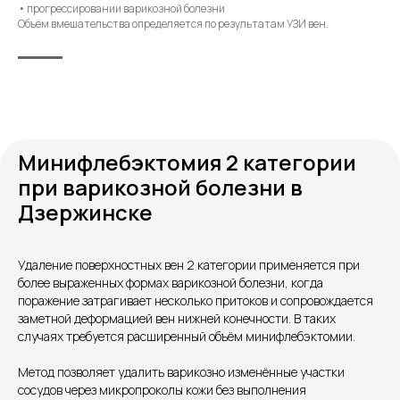
• прогрессировании варикозной болезни
Объём вмешательства определяется по результатам УЗИ вен.
Минифлебэктомия 2 категории
при варикозной болезни в
Дзержинске
Удаление поверхностных вен 2 категории применяется при
Контакты
более выраженных формах варикозной болезни, когда
поражение затрагивает несколько притоков и сопровождается
заметной деформацией вен нижней конечности. В таких
случаях требуется расширенный объём минифлебэктомии.
Метод позволяет удалить варикозно изменённые участки
сосудов через микропроколы кожи без выполнения