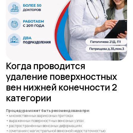
Когда проводится
удаление поверхностных
вен нижней конечности 2
категории
Процедура может быть рекомендована при:
• множественных варикозных притоках
• выраженных поверхностных венозных узлах
• распространённых венозных деформациях
• сочетании с магистральной венозной недостаточностью