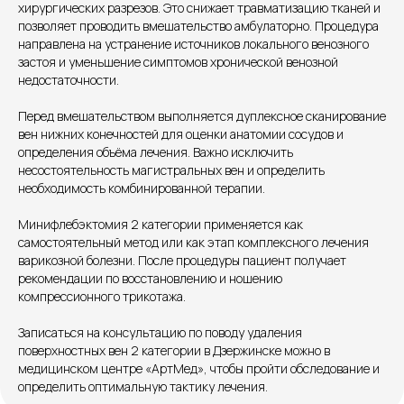
хирургических разрезов. Это снижает травматизацию тканей и
позволяет проводить вмешательство амбулаторно. Процедура
направлена на устранение источников локального венозного
застоя и уменьшение симптомов хронической венозной
Единый номер
недостаточности.
+7 8313 248 248
Перед вмешательством выполняется дуплексное сканирование
вен нижних конечностей для оценки анатомии сосудов и
определения объёма лечения. Важно исключить
Патоличева 21Д,П.1
Новый
несостоятельность магистральных вен и определить
необходимость комбинированной терапии.
Петрищева д.35.пом.3
На ремонте
Минифлебэктомия 2 категории применяется как
Пн.-пт. — с 08:00 до 20:00
самостоятельный метод или как этап комплексного лечения
Сб. — с 08:00 до 18:00
варикозной болезни. После процедуры пациент получает
Вс. — с 08:00 до 15:00
рекомендации по восстановлению и ношению
компрессионного трикотажа.
Записаться на консультацию по поводу удаления
Подписывайся
поверхностных вен 2 категории в Дзержинске можно в
медицинском центре «АртМед», чтобы пройти обследование и
Розыгрыши и актуальные новости
определить оптимальную тактику лечения.
в нашей официальной группе Вконтакте