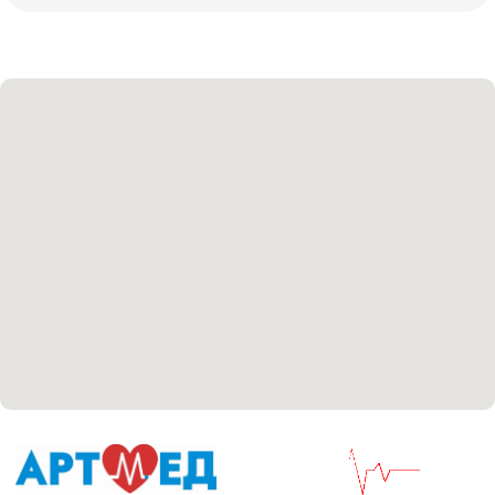
Политика политики конфиденциальности
Соглашение сookie
Согласие на обработку персональных данных
Положение об обработке персональных данных
Материалы, размещенные на данной странице,
носят информационный характер и не являются
медицинскими рекомендациями. У медицинских
услуг имеются противопоказания, необходима
консультация специалиста.
Все права защищены
®
Разработка сайта
it
Kulibin