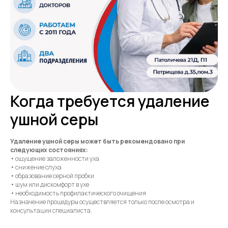
Когда требуется удаление
ушной серы
Удаление ушной серы может быть рекомендовано при
следующих состояниях:
• ощущение заложенности уха
• снижение слуха
• образование серной пробки
• шум или дискомфорт в ухе
• необходимость профилактического очищения
Назначение процедуры осуществляется только после осмотра и
консультации специалиста.