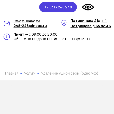
+7 8313 248 248
Патоличева 21д, п.1
Электронный адрес
248-248@inbox.ru
Петрищева д.35 пом.3
Пн-пт
— с 08:00 до 20:00
Сб.
— с 08:00 до 18:00
Вс.
— с 08:00 до 15:00
Главная
Услуги
Удаление ушной серы (одно ухо)
»
»