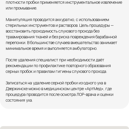
плотности пробки применяется инструментальное извлечение
Единый номер
или промывание.
+7 8313 248 248
Манипуляция проводится аккуратно, с использованием
стерильных инструментов и растворов. Цель процедуры —
восстановить проходимость слухового прохода без
Патоличева 21Д,П.1
Новый
травмирования тканей и без риска повреждения барабанной
перепонки. В большинстве случаев вмешательство занимает
Петрищева д.35.пом.3
На ремонте
минимальное время и выполняется амбулаторно.
Пн.-пт. — с 08:00 до 20:00
После удаления специалист при необходимости даёт
рекомендации по профилактике повторного образования
Сб. — с 08:00 до 18:00
серных пробок и правилам гигиены слухового прохода.
Вс. — с 08:00 до 15:00
Записаться на удаление серной пробки из одного уха в
Дзержинске можно в медицинском центре «АртМед», где
Подписывайся
процедура проводится после осмотра ЛОР-врача и оценки
состояния уха.
Розыгрыши и актуальные новости
в нашей официальной группе Вконтакте
Политика политики конфиденциальности
Соглашение сookie