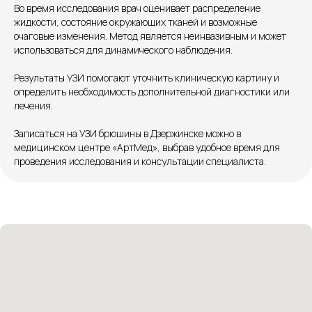
Во время исследования врач оценивает распределение
Патоличева 21Д,П.1
жидкости, состояние окружающих тканей и возможные
Новый
очаговые изменения. Метод является неинвазивным и может
использоваться для динамического наблюдения.
Петрищева д.35.пом.3
На ремонте
Результаты УЗИ помогают уточнить клиническую картину и
Пн.-пт. — с 08:00 до 20:00
определить необходимость дополнительной диагностики или
Сб. — с 08:00 до 18:00
лечения.
Вс. — с 08:00 до 15:00
Записаться на УЗИ брюшины в Дзержинске можно в
медицинском центре «АртМед», выбрав удобное время для
Подписывайся
проведения исследования и консультации специалиста.
Розыгрыши и актуальные новости
в нашей официальной группе Вконтакте
Политика политики конфиденциальности
Соглашение сookie
Согласие на обработку персональных данных
Положение об обработке персональных данных
Материалы, размещенные на данной странице,