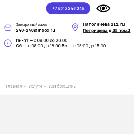
+7 8313 248 248
Патоличева 21д, п.1
Электронный адрес
248-248@inbox.ru
Петрищева д.35 пом.3
Пн-пт
— с 08:00 до 20:00
Сб.
— с 08:00 до 18:00
Вс.
— с 08:00 до 15:00
Главная
Услуги
УЗИ брюшины
»
»