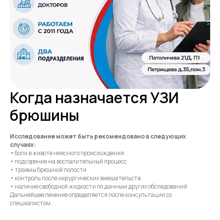
Когда назначается УЗИ
брюшины
Исследование может быть рекомендовано в следующих
случаях:
• боли в животе неясного происхождения
• подозрение на воспалительный процесс
• травмы брюшной полости
• контроль после хирургических вмешательств
• наличие свободной жидкости по данным других обследований
Дальнейшее лечение определяется после консультации со
специалистом.