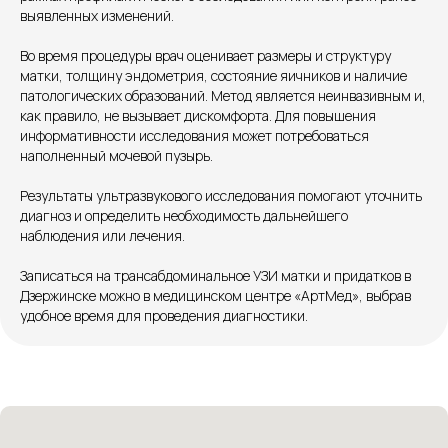
Единый номер
выявленных изменений.
+7 8313 248 248
Во время процедуры врач оценивает размеры и структуру
матки, толщину эндометрия, состояние яичников и наличие
Патоличева 21Д,П.1
Новый
патологических образований. Метод является неинвазивным и,
как правило, не вызывает дискомфорта. Для повышения
Петрищева д.35.пом.3
На ремонте
информативности исследования может потребоваться
наполненный мочевой пузырь.
Пн.-пт. — с 08:00 до 20:00
Результаты ультразвукового исследования помогают уточнить
Сб. — с 08:00 до 18:00
диагноз и определить необходимость дальнейшего
Вс. — с 08:00 до 15:00
наблюдения или лечения.
Записаться на трансабдоминальное УЗИ матки и придатков в
Подписывайся
Дзержинске можно в медицинском центре «АртМед», выбрав
удобное время для проведения диагностики.
Розыгрыши и актуальные новости
в нашей официальной группе Вконтакте
Политика политики конфиденциальности
Соглашение сookie
Согласие на обработку персональных данных