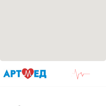
Положение об обработке персональных данных
Материалы, размещенные на данной странице,
носят информационный характер и не являются
медицинскими рекомендациями. У медицинских
услуг имеются противопоказания, необходима
консультация специалиста.
Все права защищены
®
Разработка сайта
it
Kulibin