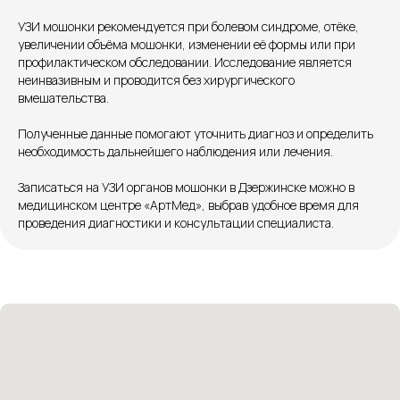
УЗИ мошонки рекомендуется при болевом синдроме, отёке,
Патоличева 21Д,П.1
Новый
увеличении объёма мошонки, изменении её формы или при
профилактическом обследовании. Исследование является
Петрищева д.35.пом.3
На ремонте
неинвазивным и проводится без хирургического
вмешательства.
Пн.-пт. — с 08:00 до 20:00
Полученные данные помогают уточнить диагноз и определить
Сб. — с 08:00 до 18:00
необходимость дальнейшего наблюдения или лечения.
Вс. — с 08:00 до 15:00
Записаться на УЗИ органов мошонки в Дзержинске можно в
медицинском центре «АртМед», выбрав удобное время для
Подписывайся
проведения диагностики и консультации специалиста.
Розыгрыши и актуальные новости
в нашей официальной группе Вконтакте
Политика политики конфиденциальности
Соглашение сookie
Согласие на обработку персональных данных
Положение об обработке персональных данных
Материалы, размещенные на данной странице,