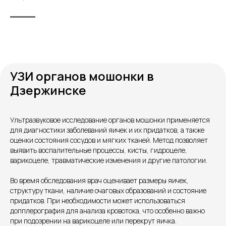
УЗИ органов мошонки в
Дзержинске
Контакты
Ультразвуковое исследование органов мошонки применяется
для диагностики заболеваний яичек и их придатков, а также
оценки состояния сосудов и мягких тканей. Метод позволяет
выявить воспалительные процессы, кисты, гидроцеле,
варикоцеле, травматические изменения и другие патологии.
Во время обследования врач оценивает размеры яичек,
структуру ткани, наличие очаговых образований и состояние
придатков. При необходимости может использоваться
Единый номер
допплерография для анализа кровотока, что особенно важно
+7 8313 248 248
при подозрении на варикоцеле или перекрут яичка.