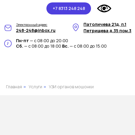
+7 8313 248 248
Патоличева 21д, п.1
Электронный адрес
248-248@inbox.ru
Петрищева д.35 пом.3
Пн-пт
— с 08:00 до 20:00
Сб.
— с 08:00 до 18:00
Вс.
— с 08:00 до 15:00
Главная
Услуги
УЗИ органов мошонки
»
»