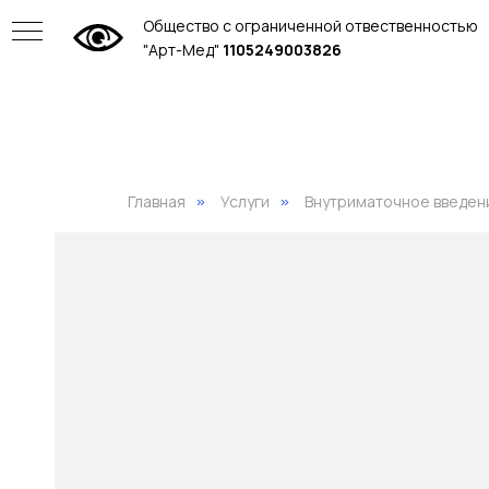
Общество с ограниченной отвественностью
"Арт-Мед"
1105249003826
Главная
Услуги
Внутриматочное введен
»
»
ие