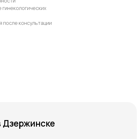
нности
е гинекологических
я после консультации
в Дзержинске