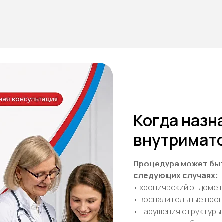
Когда назн
внутримат
Процедура может бы
следующих случаях:
• хронический эндоме
• воспалительные про
• нарушения структур