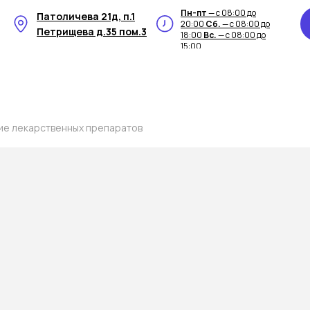
Пн-пт
— с 08:00 до
Патоличева 21д, п.1
20:00
Сб.
— с 08:00 до
Петрищева д.35 пом.3
18:00
Вс.
— с 08:00 до
15:00
ие лекарственных препаратов