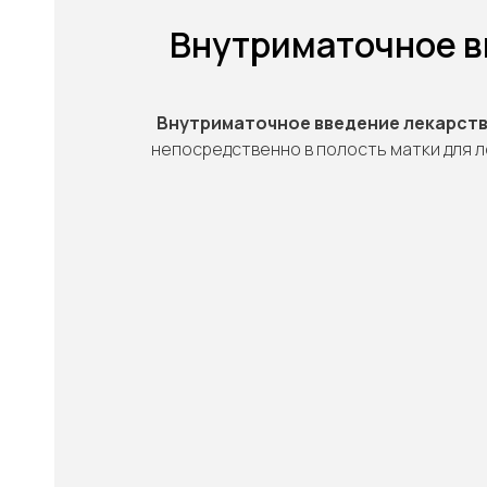
Внутриматочное в
Внутриматочное введение лекарст
непосредственно в полость матки для 
"