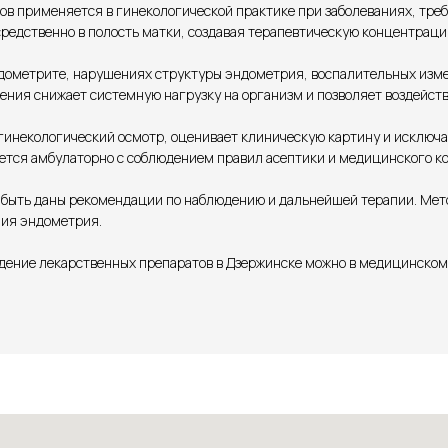
ов применяется в гинекологической практике при заболеваниях, тре
средственно в полость матки, создавая терапевтическую концентраци
ометрите, нарушениях структуры эндометрия, воспалительных измен
ения снижает системную нагрузку на организм и позволяет воздейств
инекологический осмотр, оценивает клиническую картину и исключае
тся амбулаторно с соблюдением правил асептики и медицинского ко
быть даны рекомендации по наблюдению и дальнейшей терапии. Мето
ния эндометрия.
дение лекарственных препаратов в Дзержинске можно в медицинском