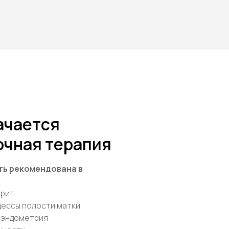
ачается
очная терапия
ть рекомендована в
трит
цессы полости матки
ы эндометрия