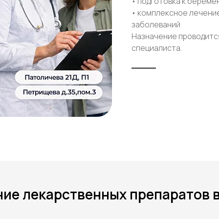
• подготовка к береме
• комплексное лечени
заболеваний
Назначение проводитс
специалиста.
ие лекарственных препаратов 