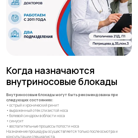
Когда назначаются
внутриносовые блокады
Внутриносовые блокады могут быть рекомендованы при
следующих состояниях:
• острый и хронический ринит
• выраженный отёк слизистой носа
• болевой синдром в области носа
• синусит
• воспалительные процессы полости носа
Назначение процедуры осуществляется только после осмотра и
консультации специалиста.