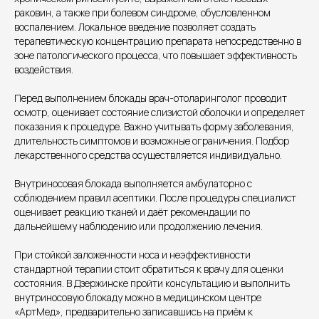
раковин, а также при болевом синдроме, обусловленном
воспалением. Локальное введение позволяет создать
терапевтическую концентрацию препарата непосредственно в
зоне патологического процесса, что повышает эффективность
воздействия.
Единый номер
+7 8313 248 248
Перед выполнением блокады врач-отоларинголог проводит
осмотр, оценивает состояние слизистой оболочки и определяет
показания к процедуре. Важно учитывать форму заболевания,
Патоличева 21Д,П.1
Новый
длительность симптомов и возможные ограничения. Подбор
лекарственного средства осуществляется индивидуально.
Петрищева д.35.пом.3
На ремонте
Внутриносовая блокада выполняется амбулаторно с
соблюдением правил асептики. После процедуры специалист
Пн.-пт. — с 08:00 до 20:00
оценивает реакцию тканей и даёт рекомендации по
Сб. — с 08:00 до 18:00
дальнейшему наблюдению или продолжению лечения.
Вс. — с 08:00 до 15:00
При стойкой заложенности носа и неэффективности
стандартной терапии стоит обратиться к врачу для оценки
Подписывайся
состояния. В Дзержинске пройти консультацию и выполнить
внутриносовую блокаду можно в медицинском центре
Розыгрыши и актуальные новости
«АртМед», предварительно записавшись на приём к