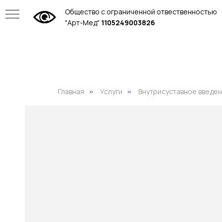
Общество с ограниченной отвественностью
"Арт-Мед"
1105249003826
Главная
Услуги
Внутрисуставное введе
»
»
ие