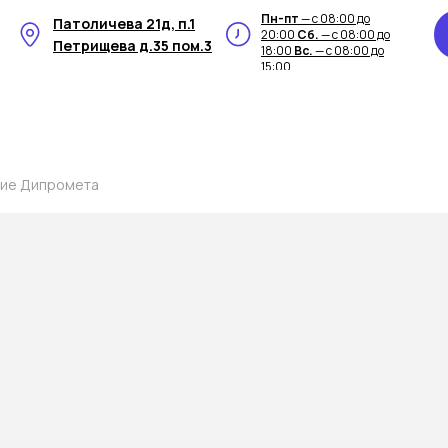
Пн-пт
— с 08:00 до
Патоличева 21д, п.1
20:00
Сб.
— с 08:00 до
Петрищева д.35 пом.3
18:00
Вс.
— с 08:00 до
15:00
ние Дипромета