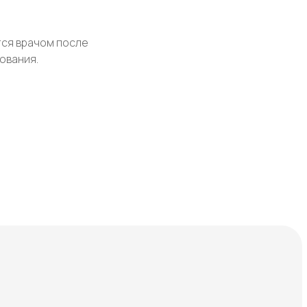
е
ся врачом после
ования.