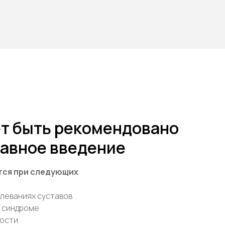
т быть рекомендовано
авное введение
тся при следующих
леваниях суставов
 синдроме
ности