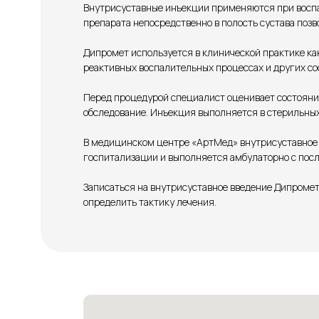
Внутрисуставные инъекции применяются при воспа
препарата непосредственно в полость сустава позв
Дипромет используется в клинической практике ка
реактивных воспалительных процессах и других со
Перед процедурой специалист оценивает состояние
обследование. Инъекция выполняется в стерильны
В медицинском центре «АртМед» внутрисуставное в
госпитализации и выполняется амбулаторно с пос
Записаться на внутрисуставное введение Дипроме
определить тактику лечения.