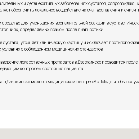
лительных и дегенеративных заболеваниях суставов, сопровождающи
оляет обеспечить локальное воздействие на очаг воспаления и снизи
к средство для уменьшения воспалительной реакции в суставе. Инъек
стояниях, определяемых врачом после диагностики.
 сустава, уточняет клиническую картину и исключает противопоказ
х условиях с соблюдением медицинских стандартов.
ведение лекарственных препаратов в Дзержинске проводится после 
ледующим контролем состояния пациента.
та в Дзержинске можно в медицинском центре «АртМед», чтобы пол