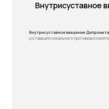
Внутрисуставное в
Внутрисуставное введение Дипромет
сустава для локального противовоспалите
"