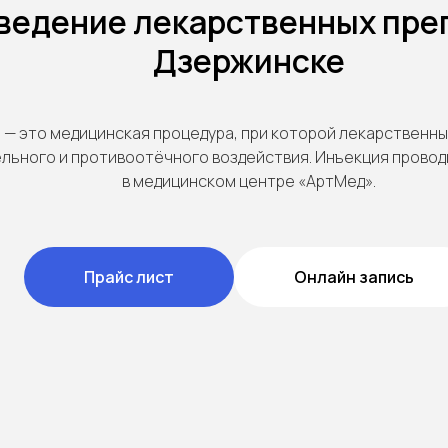
ведение лекарственных пре
Дзержинске
а
— это медицинская процедура, при которой лекарственны
льного и противоотёчного воздействия. Инъекция провод
в медицинском центре «АртМед».
Прайс лист
Онлайн запись