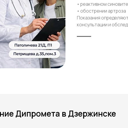
• реактивном синовит
• обострении артроза
Показания определяют
консультации и обслед
ние Дипромета в Дзержинске