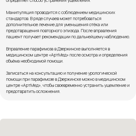
определяет способ устранения ущемления.
+7 8313 248 248
Манипуляция проводится с соблюдением медицинских
стандартов. В ряде случаев может потребоваться
дополнительное лечение для уменьшения отёка или
Патоличева 21Д,П.1
Новый
предотвращения повторного эпизода. После вправления
пациент получает рекомендации по дальнейшему наблюдению.
Петрищева д.35.пом.3
На ремонте
Вправление парафимоза в Дзержинске выполняется в
Пн.-пт. — с 08:00 до 20:00
медицинском центре «АртМед» после осмотра и определения
Сб. — с 08:00 до 18:00
объёма необходимой помощи.
Вс. — с 08:00 до 15:00
Записаться на консультацию и получение урологической
помощи при парафимозе в Дзержинске можно в медицинском
Подписывайся
центре «АртМед», чтобы своевременно устранить ущемление и
предотвратить осложнения.
Розыгрыши и актуальные новости
в нашей официальной группе Вконтакте
Политика политики конфиденциальности
Соглашение сookie
Согласие на обработку персональных данных
Положение об обработке персональных данных