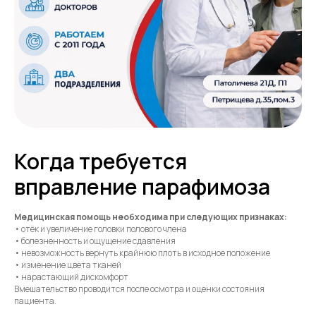
Когда требуется
вправление парафимоза
Медицинская помощь необходима при следующих признаках:
• отёк и увеличение головки полового члена
• болезненность и ощущение сдавления
• невозможность вернуть крайнюю плоть в исходное положение
• изменение цвета тканей
• нарастающий дискомфорт
Вмешательство проводится после осмотра и оценки состояния
пациента.