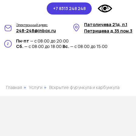
+7 8313 248 248
Патоличева 21д, п.1
Электронный адрес
248-248@inbox.ru
Петрищева д.35 пом.3
Пн-пт
— с 08:00 до 20:00
Сб.
— с 08:00 до 18:00
Вс.
— с 08:00 до 15:00
Главная
Услуги
Вскрытие фурункула и карбункула
»
»