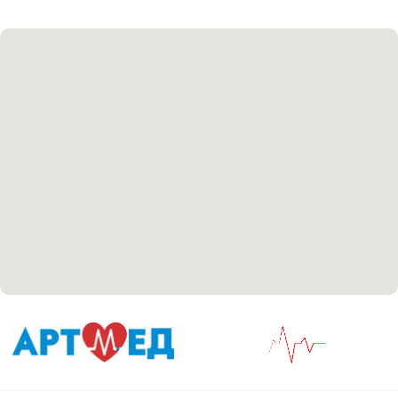
Соглашение сookie
Согласие на обработку персональных данных
Положение об обработке персональных данных
Материалы, размещенные на данной странице,
носят информационный характер и не являются
медицинскими рекомендациями. У медицинских
услуг имеются противопоказания, необходима
консультация специалиста.
Все права защищены
®
Разработка сайта
it
Kulibin