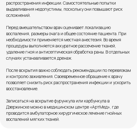
распространения инфекции. Самостоятельные попытки
выдавливания недопустимы, поскольку они повышают риск
осложнений.
Единый номер
+7 8313 248 248
Перед вмешательством врач оценивает локализацию
воспаления, размеры очага и общее состояние пациента. При
необходимости применяется местная анестезия. Во время
Патоличева 21Д,П.1
Новый
процедуры выполняется аккуратное рассечение тканей,
удаление гноя и антисептическая обработка раны. В отдельных
Петрищева д.35.пом.3
На ремонте
случаях устанавливается дренаж.
После вскрытия важно соблюдать рекомендации по перевязкам
Пн.-пт. — с 08:00 до 20:00
и контролю заживления. Своевременное обращение к врачу
Сб. — с 08:00 до 18:00
позволяет снизить риск распространения инфекции и ускорить
Вс. — с 08:00 до 15:00
восстановление.
Записаться на вскрытие фурункула или карбункула в
Подписывайся
Дзержинске можно в медицинском центре «АртМед», где
проводится амбулаторное хирургическое лечение гнойных
Розыгрыши и актуальные новости
воспалений мягких тканей.
в нашей официальной группе Вконтакте
Политика политики конфиденциальности