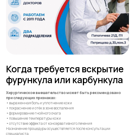
Когда требуется вскрытие
фурункула или карбункула
Хирургическое вмешательство может быть рекомендовано
при следующих признаках:
• выраженная боль и уплотнение кожи
• покраснение и отёк в зоне воспаления
• формирование гнойного очага
• повышение температуры кожи
• отсутствие эффекта от консервативного лечения
Назначение процедуры осуществляется после консультации
специалиста.